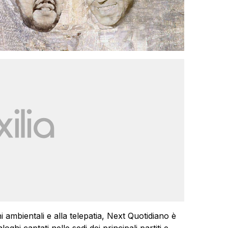
ni ambientali e alla telepatia, Next Quotidiano è
oghi captati nelle sedi dei principali partiti e