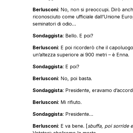
Berlusconi
: No, non si preoccupi. Dirò anch
riconosciuto come ufficiale dall’Unione Europe
seminatori di odio…
Sondaggista
: Bello. E poi?
Berlusconi
: E poi ricorderò che il capoluogo 
un’altezza superiore ai 900 metri – è Enna.
Sondaggista
: E poi?
Berlusconi
: No, poi basta.
Sondaggista
: Presidente, eravamo d’accord
Berlusconi
: Mi rifiuto.
Sondaggista
: Presidente…
Berlusconi
: E va bene. [
sbuffa, poi sorride
Votateci: aboliremo la morte.