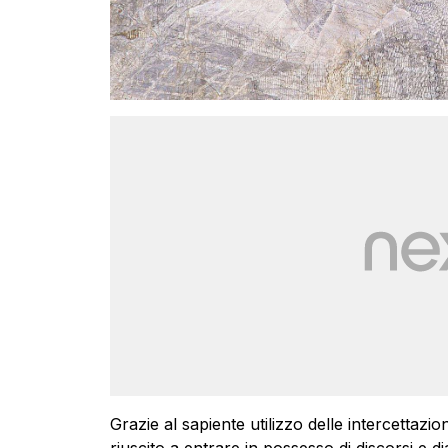
Grazie al sapiente utilizzo delle intercettazio
riuscito a entrare in possesso di discorsi e dial