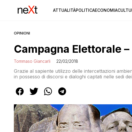
ATTUALITÀ
POLITICA
ECONOMIA
CULTU
OPINIONI
Campagna Elettorale – 
Tommaso Giancarli
22/02/2018
Grazie al sapiente utilizzo delle intercettazioni ambien
in possesso di discorsi e dialoghi captati nelle sedi dei 
proporremo uno al giorno, per tutto il periodo della
dare modo ai lettori […]