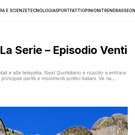
RA E SCIENZE
TECNOLOGIA
SPORT
FATTI
OPINIONI
TREND
RASSEGN
La Serie – Episodio Venti
tali e alla telepatia, Next Quotidiano è riuscito a entrare
principali partiti e movimenti politici italiani. Ve ne
 campagna elettorale, come contributo alla verità e per