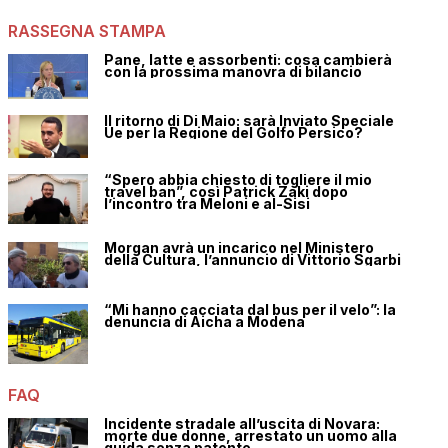
RASSEGNA STAMPA
Pane, latte e assorbenti: cosa cambierà
con la prossima manovra di bilancio
Il ritorno di Di Maio: sarà Inviato Speciale
Ue per la Regione del Golfo Persico?
“Spero abbia chiesto di togliere il mio
travel ban”, così Patrick Zaki dopo
l’incontro tra Meloni e al-Sisi
Morgan avrà un incarico nel Ministero
della Cultura, l’annuncio di Vittorio Sgarbi
“Mi hanno cacciata dal bus per il velo”: la
denuncia di Aicha a Modena
FAQ
Incidente stradale all’uscita di Novara:
morte due donne, arrestato un uomo alla
guida senza patente