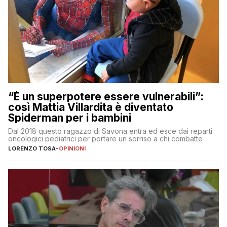
“È un superpotere essere vulnerabili”:
così Mattia Villardita è diventato
Spiderman per i bambini
Dal 2018 questo ragazzo di Savona entra ed esce dai reparti
oncologici pediatrici per portare un sorriso a chi combatte
LORENZO TOSA
-
OPINIONI