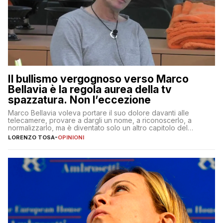
Il bullismo vergognoso verso Marco
Bellavia è la regola aurea della tv
spazzatura. Non l’eccezione
Marco Bellavia voleva portare il suo dolore davanti alle
telecamere, provare a dargli un nome, a riconoscerlo, a
normalizzarlo, ma è diventato solo un altro capitolo del
copione
LORENZO TOSA
-
OPINIONI