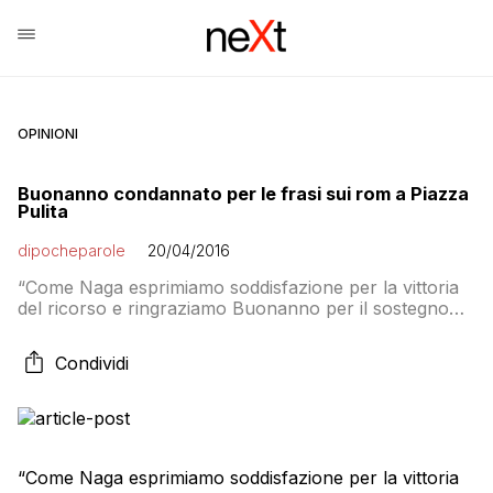
OPINIONI
Buonanno condannato per le frasi sui rom a Piazza
Pulita
dipocheparole
20/04/2016
“Come Naga esprimiamo soddisfazione per la vittoria
del ricorso e ringraziamo Buonanno per il sostegno
economico alle nostre attività a favore di cittadini
stranieri, rom e sinti. Sembra incredibile, eppure c’è
Condividi
voluto un giudice per affermare che i rom non sono la
feccia della società. Siamo soddisfatti, ma la misura è
colma”: lo ha detto […]
“Come Naga esprimiamo soddisfazione per la vittoria