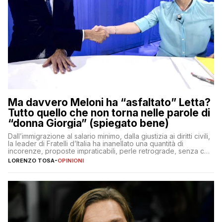
Ma davvero Meloni ha “asfaltato” Letta?
Tutto quello che non torna nelle parole di
“donna Giorgia” (spiegato bene)
Dall’immigrazione al salario minimo, dalla giustizia ai diritti civili,
la leader di Fratelli d’Italia ha inanellato una quantità di
incorenze, proposte impraticabili, perle retrograde, senza che
nessuno – a destra come a sinistra – glielo abbia fatto notare
LORENZO TOSA
-
OPINIONI