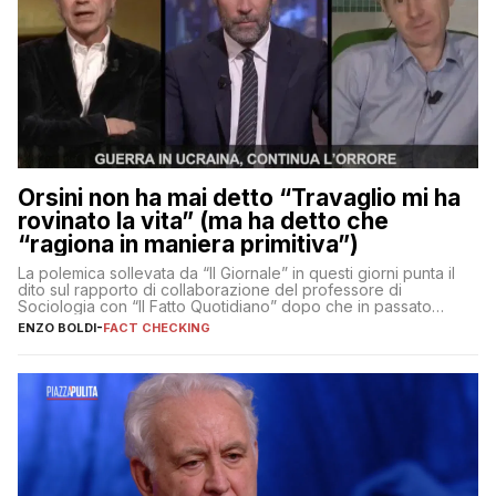
Orsini non ha mai detto “Travaglio mi ha
rovinato la vita” (ma ha detto che
“ragiona in maniera primitiva”)
La polemica sollevata da “Il Giornale” in questi giorni punta il
dito sul rapporto di collaborazione del professore di
Sociologia con “Il Fatto Quotidiano” dopo che in passato
erano volati stracci
ENZO BOLDI
-
FACT CHECKING