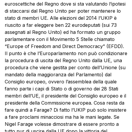
euroscettiche del Regno dove si sta valutando l’ipotesi
di staccarsi dal Regno Unito per poter mantenere lo
stato di membri UE. Alle elezioni del 2014 l’UKIP è
riuscito a far eleggere ben 22 eurodeputati (sui 73
assegnati al Regno Unito) ed ha formato un gruppo
parlamentare con il Movimento 5 Stelle chiamato
“Europe of Freedom and Direct Democracy” (EFDD).
Il punto è che l’Europarlamento non può condizionare
la procedura di uscita del Regno Unito dalla UE, una
procedura che viene gestita per conto dell’Unione (su
mandato della maggioranza del Parlamento) dal
Consiglio europeo, ovvero l’assemblea della quale
fanno parte i capi di Stato o di governo dei 28 Stati
membri dell’UE, il presidente del Consiglio europeo e il
presidente della Commissione europea. Cosa resta da
fare quindi a Farage? Di fatto l’UKIP può solo insistere
a fare proclami minacciosi ma ha le mani legate. Se
Nigel Farage volesse dimostrare di essere pronto a
tutto pur di uscire dalla UE dopo la vittoria del