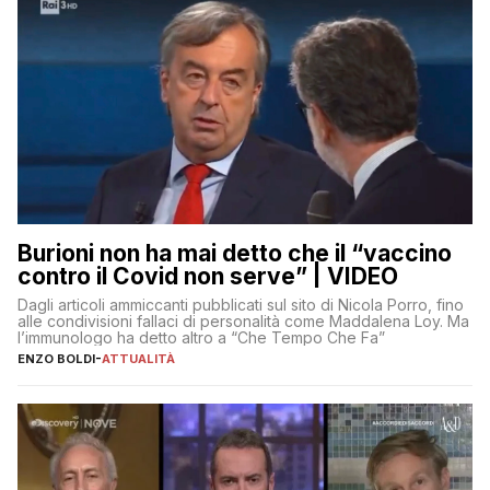
Burioni non ha mai detto che il “vaccino
contro il Covid non serve” | VIDEO
Dagli articoli ammiccanti pubblicati sul sito di Nicola Porro, fino
alle condivisioni fallaci di personalità come Maddalena Loy. Ma
l’immunologo ha detto altro a “Che Tempo Che Fa”
ENZO BOLDI
-
ATTUALITÀ