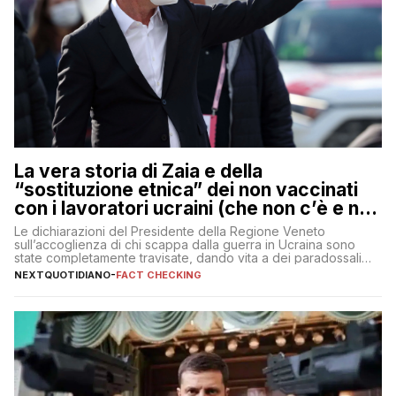
La vera storia di Zaia e della
“sostituzione etnica” dei non vaccinati
con i lavoratori ucraini (che non c’è e non
ci sarà)
Le dichiarazioni del Presidente della Regione Veneto
sull’accoglienza di chi scappa dalla guerra in Ucraina sono
state completamente travisate, dando vita a dei paradossali
falsi che girano sui social
NEXTQUOTIDIANO
-
FACT CHECKING