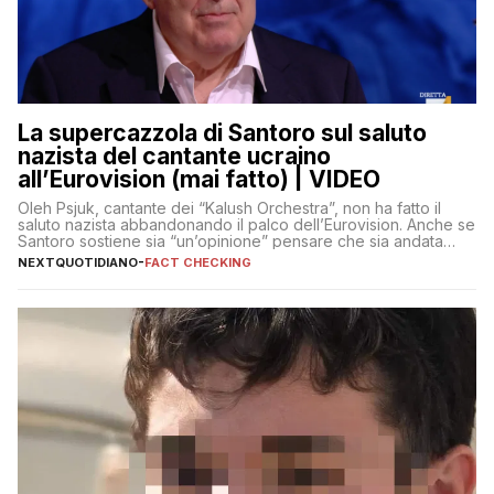
La supercazzola di Santoro sul saluto
nazista del cantante ucraino
all’Eurovision (mai fatto) | VIDEO
Oleh Psjuk, cantante dei “Kalush Orchestra”, non ha fatto il
saluto nazista abbandonando il palco dell’Eurovision. Anche se
Santoro sostiene sia “un’opinione” pensare che sia andata
così
NEXTQUOTIDIANO
-
FACT CHECKING