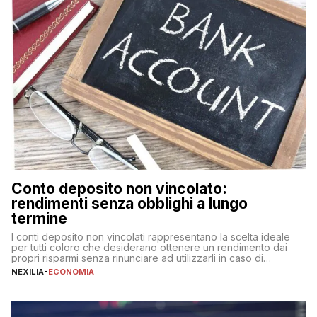
Conto deposito non vincolato:
rendimenti senza obblighi a lungo
termine
I conti deposito non vincolati rappresentano la scelta ideale
per tutti coloro che desiderano ottenere un rendimento dai
propri risparmi senza rinunciare ad utilizzarli in caso di
necessità. A differenza delle forme vincolate tradizionali,
NEXILIA
-
ECONOMIA
questa tipologia consente di accedere alle somme versate in
qualsiasi momento, offrendo un equilibrio tra sicurezza,
flessibilità e rendimento. Come funzionano […]