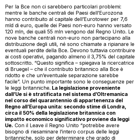
Per la Bce non ci sarebbero particolari problemi:
mentre le banche centrali dei Paesi dell’Eurozona
hanno contribuito al capitale dell’Eurotower per 7,6
mld di euro, quelle dei Paesi non-euro hanno versato
120 mln, dei quali 55 mln vengono dal Regno Unito. Le
nove banche centrali non-euro non partecipano alla
distribuzione degli utili, né sono chiamate a ripianare le
eventuali perdite della Bce. Devono tuttavia contribuire
ai costi operativi, pagando almeno il 3,75% del capitale
sottoscritto. “Questo significa – spiegava la ricercatrice
di Bruegel – che il contributo britannico alla Bce è
ridotto e che un’eventuale separazione sarebbe
facile”. Un punto importante sono le conseguenze per
le leggi britanniche.
La legislazione proveniente
dall’Ue si è stratificata nel sistema d’Oltremanica
nel corso del quarantennio di appartenenza del
Regno all’Europa unita: secondo stime di Londra,
circa il 50% della legislazione britannica con
impatto economico significativo proviene da leggi
Ue.
Con il Leave il Regno Unito “potrebbe avere
bisogno di riesaminare l’intero corpus delle leggi
britanniche, solo per determinare che grado di