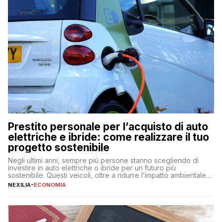
Prestito personale per l’acquisto di auto
elettriche e ibride: come realizzare il tuo
progetto sostenibile
Negli ultimi anni, sempre più persone stanno scegliendo di
investire in auto elettriche o ibride per un futuro più
sostenibile. Questi veicoli, oltre a ridurre l’impatto ambientale,
offrono vantaggi economici a lungo termine, come minori costi
NEXILIA
-
ECONOMIA
di gestione e benefici fiscali. Tuttavia, l’acquisto di un’auto
nuova rappresenta un impegno finanziario significativo. Come
fare se non […]