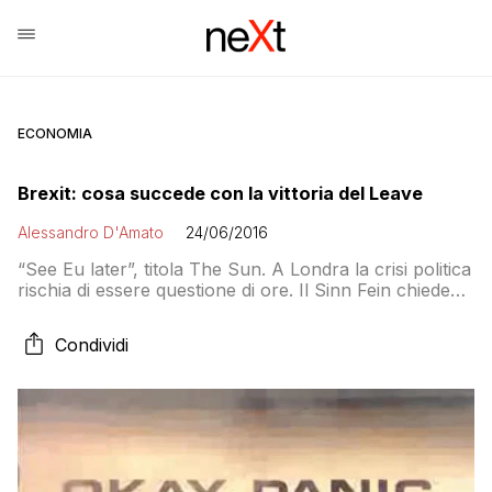
ECONOMIA
Brexit: cosa succede con la vittoria del Leave
Alessandro D'Amato
24/06/2016
“See Eu later”, titola The Sun. A Londra la crisi politica
rischia di essere questione di ore. Il Sinn Fein chiede
che l’Irlanda del Nord si unisca all’Eire. Cameron
senza più vie d’uscita. I cittadini britannici perderanno
Condividi
la cittadinanza UE. Le conseguenze sull’immigrazione