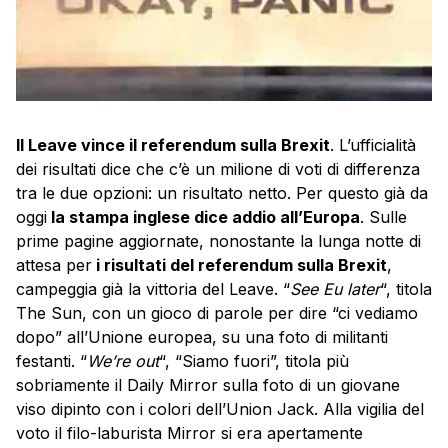
Il Leave vince il referendum sulla Brexit
. L’ufficialità
dei risultati dice che c’è un milione di voti di differenza
tra le due opzioni: un risultato netto. Per questo già da
oggi
la stampa inglese dice addio all’Europa
. Sulle
prime pagine aggiornate, nonostante la lunga notte di
attesa per
i risultati del referendum sulla Brexit
,
campeggia già la vittoria del Leave. “
See Eu later
“, titola
The Sun, con un gioco di parole per dire “ci vediamo
dopo” all’Unione europea, su una foto di militanti
festanti. “
We’re out
“, “Siamo fuori”, titola più
sobriamente il Daily Mirror sulla foto di un giovane
viso dipinto con i colori dell’Union Jack. Alla vigilia del
voto il filo-laburista Mirror si era apertamente