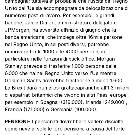
campagna; tuttavia e’ probabile che l’uscita del Regno
Unito dall’Ue sia accompagnata da delocalizzazione di
numerosi posti di lavoro. Per esempio, le grandi
banche: Jamie Dimon, amministratore delegato di
JPMorgan, ha avvertito all’inizio di giugno che la
banca americana, che impiega oltre 16mila persone
nel Regno Unito, in sei posti diversi, potrebbe
rimuovere tra le 1000 e le 4000 persone, in
particolare nelle funzioni di back-office. Morgan
Stanley prevede di trasferire 1.000 persone delle
6.000 che ha nel Regno Unito verso l’Ue mentre
Goldman Sachs dovrebbe trasferirne almeno 1.600.
La Brexit darà numerosi grattacapi anche all’1,3 milioni
di espatriati britannici che vivono in altri Paesi europei,
per esempio in Spagna ((319.000), Irlanda (249.000),
Francia (171.000) o Germania (100.000).
PENSIONI
– I pensionati dovrebbero vedere disciolte
come neve al sole le loro pensioni, a causa del forte