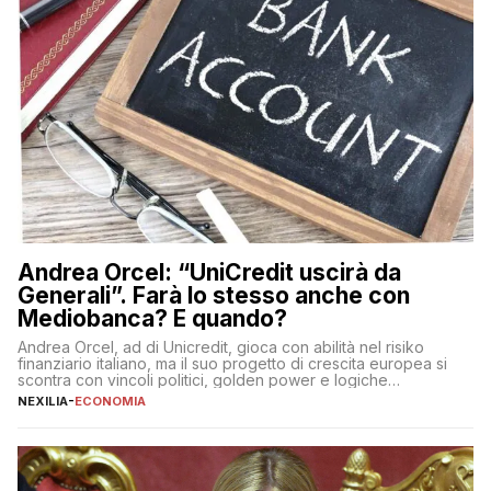
Andrea Orcel: “UniCredit uscirà da
Generali”. Farà lo stesso anche con
Mediobanca? E quando?
Andrea Orcel, ad di Unicredit, gioca con abilità nel risiko
finanziario italiano, ma il suo progetto di crescita europea si
scontra con vincoli politici, golden power e logiche
protezionistiche. Orcel e la mossa su Generali Andrea Orcel,
NEXILIA
-
ECONOMIA
ad di Unicredit, continua a sorprendere per la sua capacità di
muoversi con decisione in un contesto finanziario […]