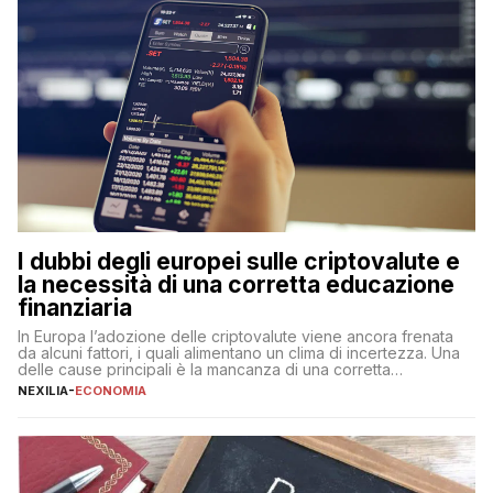
I dubbi degli europei sulle criptovalute e
la necessità di una corretta educazione
finanziaria
In Europa l’adozione delle criptovalute viene ancora frenata
da alcuni fattori, i quali alimentano un clima di incertezza. Una
delle cause principali è la mancanza di una corretta
educazione finanziaria, che impedisce ad una larga parte della
NEXILIA
-
ECONOMIA
popolazione di comprendere in modo adeguato il
funzionamento e le implicazioni di questi asset digitali. Dubbi
sulle criptovalute: […]