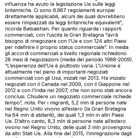
influenza ha avuto la legislazione Ue sulle leggi
britanniche. Ci sono 6.987 regolamenti europei
direttamente applicabili, alcuni dei quali dovrebbero
essere rimpiazzati da leggi britanniche equivalenti”,
ricorda Batsaikhan. Per quanto riguarda i rapporti
commerciali, con l’uscita la Gran Bretagna “avrà
bisogno di rinegoziare con l’Ue e con 124 altri Paesi
per ridefinire il proprio status commerciale”. In media
gli accordi commerciali a livello regionale richiedono
28 mesi di negoziazioni (media del periodo 1988-2009).
“L’esperienza dell’Ue è piuttosto varia. L’Unione è
attualmente nel pieno di importanti negoziati
commerciali con gli Usa, iniziati nel 2013. Ha iniziato
negoziati con il Canada nel 2009, con il Giappone nel
2012 e con l’India nel 2007, che non sono stati ancora
conclusi. Chiudere un negoziato commerciale richiede
tempo”, nota. Per i migranti, 5,2 mln di persone nate
nel Regno Unito vivono all’estero (la Gran Bretagna
ha 64 mln di abitanti), dei quali 1,3 mln in altri Paesi
Ue. D’altro canto, 8,3 mln di persone nate all’estero
vivono nel Regno Unito, delle quali 3 mln provengono
da altri Stati Ue. Alla fine del 2015, l’immigrazione dagli