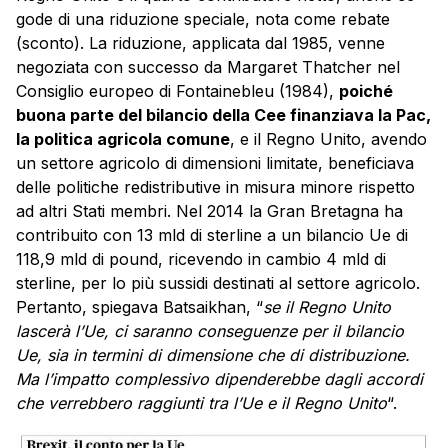
gode di una riduzione speciale, nota come rebate
(sconto). La riduzione, applicata dal 1985, venne
negoziata con successo da Margaret Thatcher nel
Consiglio europeo di Fontainebleu (1984),
poiché
buona parte del bilancio della Cee finanziava la Pac,
la politica agricola comune
, e il Regno Unito, avendo
un settore agricolo di dimensioni limitate, beneficiava
delle politiche redistributive in misura minore rispetto
ad altri Stati membri. Nel 2014 la Gran Bretagna ha
contribuito con 13 mld di sterline a un bilancio Ue di
118,9 mld di pound, ricevendo in cambio 4 mld di
sterline, per lo più sussidi destinati al settore agricolo.
Pertanto, spiegava Batsaikhan, “
se il Regno Unito
lascerà l’Ue, ci saranno conseguenze per il bilancio
Ue, sia in termini di dimensione che di distribuzione.
Ma l’impatto complessivo dipenderebbe dagli accordi
che verrebbero raggiunti tra l’Ue e il Regno Unito
“.