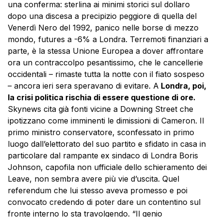
una conferma: sterlina ai minimi storici sul dollaro
dopo una discesa a precipizio peggiore di quella del
Venerdì Nero del 1992, panico nelle borse di mezzo
mondo, futures a -6% a Londra. Terremoti finanziari a
parte, è la stessa Unione Europea a dover affrontare
ora un contraccolpo pesantissimo, che le cancellerie
occidentali – rimaste tutta la notte con il fiato sospeso
– ancora ieri sera speravano di evitare. A
Londra, poi,
la crisi politica rischia di essere questione di ore.
Skynews cita già fonti vicine a Downing Street che
ipotizzano come imminenti le dimissioni di Cameron. Il
primo ministro conservatore, sconfessato in primo
luogo dall’elettorato del suo partito e sfidato in casa in
particolare dal rampante ex sindaco di Londra Boris
Johnson, capofila non ufficiale dello schieramento dei
Leave
, non sembra avere più vie d’uscita. Quel
referendum che lui stesso aveva promesso e poi
convocato credendo di poter dare un contentino sul
fronte interno lo sta travolgendo. “Il genio