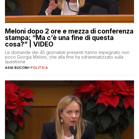
Meloni dopo 2 ore e mezza di conferenza
stampa: “Ma c’è una fine di questa
cosa?” | VIDEO
Le domande dei 45 giornalisti presenti hanno impegnato non
poco Giorgia Meloni, che alla fine ha sdrammatizzato sulla
questione
ASIA BUCONI
-
POLITICA