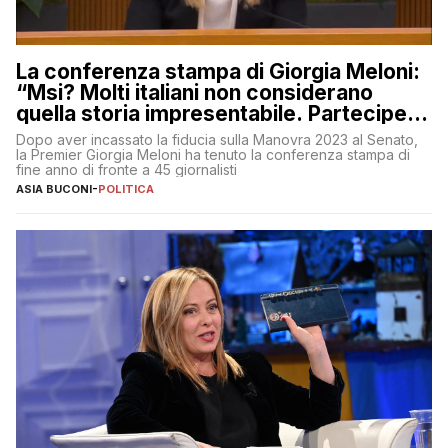
La conferenza stampa di Giorgia Meloni:
“Msi? Molti italiani non considerano
quella storia impresentabile. Parteciperò
al 25 aprile”
Dopo aver incassato la fiducia sulla Manovra 2023 al Senato,
la Premier Giorgia Meloni ha tenuto la conferenza stampa di
fine anno di fronte a 45 giornalisti
ASIA BUCONI
-
POLITICA