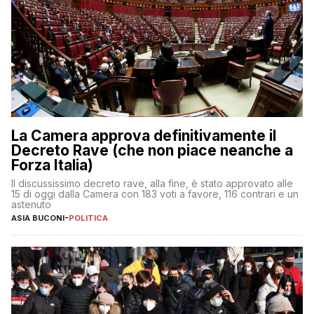
La Camera approva definitivamente il
Decreto Rave (che non piace neanche a
Forza Italia)
Il discussissimo decreto rave, alla fine, è stato approvato alle
15 di oggi dalla Camera con 183 voti a favore, 116 contrari e un
astenuto
ASIA BUCONI
-
POLITICA