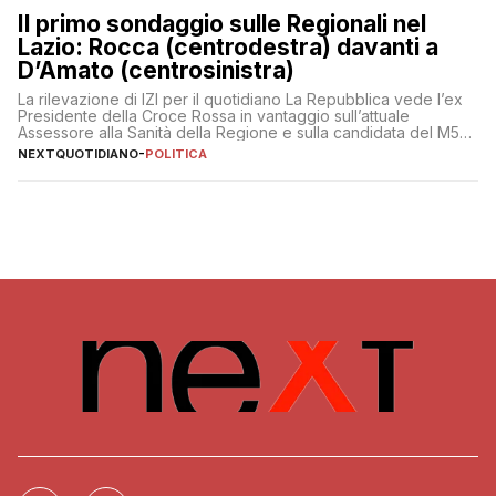
Il primo sondaggio sulle Regionali nel
Lazio: Rocca (centrodestra) davanti a
D’Amato (centrosinistra)
La rilevazione di IZI per il quotidiano La Repubblica vede l’ex
Presidente della Croce Rossa in vantaggio sull’attuale
Assessore alla Sanità della Regione e sulla candidata del M5S
Donatella Bianchi
NEXTQUOTIDIANO
-
POLITICA