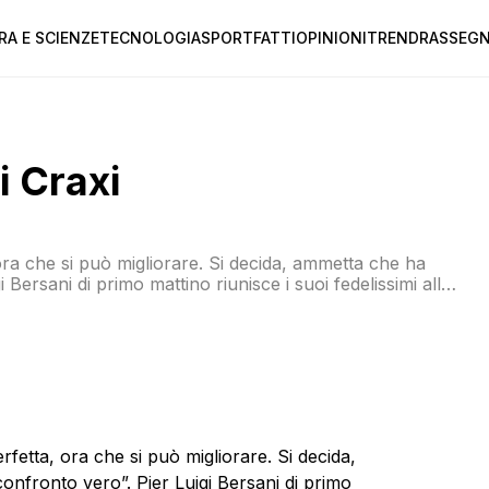
RA E SCIENZE
TECNOLOGIA
SPORT
FATTI
OPINIONI
TREND
RASSEGN
i Craxi
ora che si può migliorare. Si decida, ammetta che ha
 Bersani di primo mattino riunisce i suoi fedelissimi alla
 stampa AGI. L’argomento è ancora l’Italicum: “A tutto
rfetta, ora che si può migliorare. Si decida,
onfronto vero”. Pier Luigi Bersani di primo