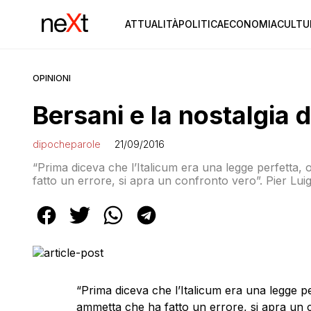
ATTUALITÀ
POLITICA
ECONOMIA
CULTU
OPINIONI
Bersani e la nostalgia d
dipocheparole
21/09/2016
“Prima diceva che l’Italicum era una legge perfetta, 
fatto un errore, si apra un confronto vero”. Pier Luigi
Camera e le sue parole sono riportate dall’agenzia di
c’è un limite […]
“Prima diceva che l’Italicum era una legge pe
ammetta che ha fatto un errore, si apra un c