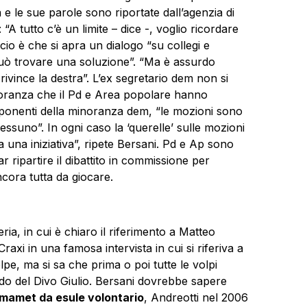
a e le sue parole sono riportate dall’agenzia di
A tutto c’è un limite – dice -, voglio ricordare
icio è che si apra un dialogo “su collegi e
può trovare una soluzione”. “Ma è assurdo
 rivince la destra”. L’ex segretario dem non si
ioranza che il Pd e Area popolare hanno
onenti della minoranza dem, “le mozioni sono
essuno”. In ogni caso la ‘querelle’ sulle mozioni
 una iniziativa”, ripete Bersani. Pd e Ap sono
r ripartire il dibattito in commissione per
ncora tutta da giocare.
eria, in cui è chiaro il riferimento a Matteo
Craxi in una famosa intervista in cui si riferiva a
lpe, ma si sa che prima o poi tutte le volpi
ando del Divo Giulio. Bersani dovrebbe sapere
mamet da esule volontario
, Andreotti nel 2006