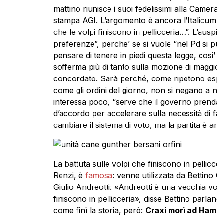
mattino riunisce i suoi fedelissimi alla Camer
stampa AGI. L’argomento è ancora l’Italicum: “
che le volpi finiscono in pellicceria…”. L’ausp
preferenze”, perche’ se si vuole “nel Pd si 
pensare di tenere in piedi questa legge, cosi’
sofferma più di tanto sulla mozione di magg
concordato. Sarà perché, come ripetono esp
come gli ordini del giorno, non si negano a n
interessa poco, “serve che il governo prenda
d’accordo per accelerare sulla necessità di fa
cambiare il sistema di voto, ma la partita è a
La battuta sulle volpi che finiscono in pellicc
Renzi, è
famosa
: venne utilizzata da Bettino 
Giulio Andreotti: «Andreotti è una vecchia vo
finiscono in pellicceria», disse Bettino parl
come finì la storia, però:
Craxi morì ad Ham