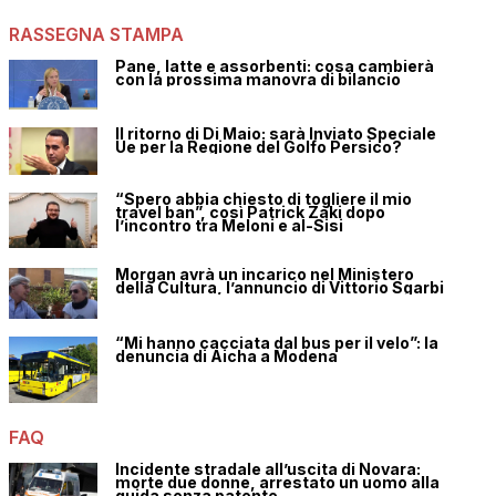
RASSEGNA STAMPA
Pane, latte e assorbenti: cosa cambierà
con la prossima manovra di bilancio
Il ritorno di Di Maio: sarà Inviato Speciale
Ue per la Regione del Golfo Persico?
“Spero abbia chiesto di togliere il mio
travel ban”, così Patrick Zaki dopo
l’incontro tra Meloni e al-Sisi
Morgan avrà un incarico nel Ministero
della Cultura, l’annuncio di Vittorio Sgarbi
“Mi hanno cacciata dal bus per il velo”: la
denuncia di Aicha a Modena
FAQ
Incidente stradale all’uscita di Novara:
morte due donne, arrestato un uomo alla
guida senza patente