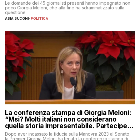
Le domande dei 45 giornalisti presenti hanno impegnato non
poco Giorgia Meloni, che alla fine ha sdrammatizzato sulla
questione
ASIA BUCONI
-
POLITICA
La conferenza stampa di Giorgia Meloni:
“Msi? Molti italiani non considerano
quella storia impresentabile. Parteciperò
al 25 aprile”
Dopo aver incassato la fiducia sulla Manovra 2023 al Senato,
la Premier Giorgia Meloni ha tenuto la conferenza stampa di