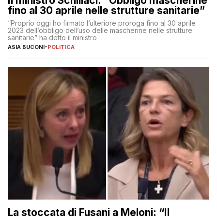
Il ministro Schillaci: “Obbligo mascherine
fino al 30 aprile nelle strutture sanitarie”
“Proprio oggi ho firmato l’ulteriore proroga fino al 30 aprile
2023 dell’obbligo dell’uso delle mascherine nelle strutture
sanitarie” ha detto il ministro
ASIA BUCONI
-
POLITICA
La stoccata di Fusani a Meloni: “Il