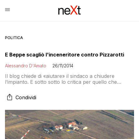
POLITICA
E Beppe scagliò l'inceneritore contro Pizzarotti
Alessandro D'Amato
26/11/2014
Il blog chiede di «aiutare» il sindaco a chiudere
l’impianto. E sotto sotto lo critica per quello che
poteva fare e non ha fatto. La risposta alle critiche
sulla gestione del M5S?
Condividi