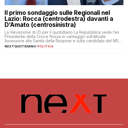
Il primo sondaggio sulle Regionali nel
Lazio: Rocca (centrodestra) davanti a
D’Amato (centrosinistra)
La rilevazione di IZI per il quotidiano La Repubblica vede l’ex
Presidente della Croce Rossa in vantaggio sull’attuale
Assessore alla Sanità della Regione e sulla candidata del M5S
Donatella Bianchi
NEXTQUOTIDIANO
-
POLITICA