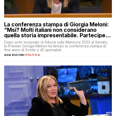
La conferenza stampa di Giorgia Meloni:
“Msi? Molti italiani non considerano
quella storia impresentabile. Parteciperò
al 25 aprile”
Dopo aver incassato la fiducia sulla Manovra 2023 al Senato,
la Premier Giorgia Meloni ha tenuto la conferenza stampa di
fine anno di fronte a 45 giornalisti
ASIA BUCONI
-
POLITICA