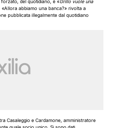
, forzato, del quotidiano, è «
Grillo vuole una
no «Allora abbiamo una banca?» rivolta a
one pubblicata illegalmente dal quotidiano
 tra Casaleggio e Cardamone, amministratore
nte quale socio unico. Si sono dati