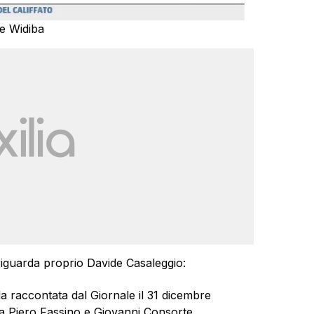
 e Widiba
riguarda proprio Davide Casaleggio:
la raccontata dal Giornale il 31 dicembre
ra Piero Fassino e Giovanni Consorte,