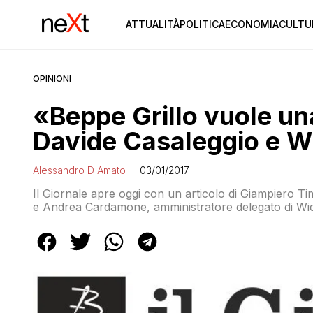
ATTUALITÀ
POLITICA
ECONOMIA
CULTU
OPINIONI
«Beppe Grillo vuole un
Davide Casaleggio e W
Alessandro D'Amato
03/01/2017
Il Giornale apre oggi con un articolo di Giampiero T
e Andrea Cardamone, amministratore delegato di Widi
titolo, forzato, del quotidiano, è «Grillo vuole una b
abbiamo una banca?» rivolta […]