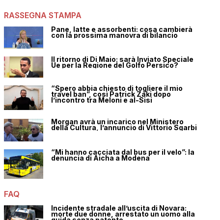
RASSEGNA STAMPA
Pane, latte e assorbenti: cosa cambierà
con la prossima manovra di bilancio
Il ritorno di Di Maio: sarà Inviato Speciale
Ue per la Regione del Golfo Persico?
“Spero abbia chiesto di togliere il mio
travel ban”, così Patrick Zaki dopo
l’incontro tra Meloni e al-Sisi
Morgan avrà un incarico nel Ministero
della Cultura, l’annuncio di Vittorio Sgarbi
“Mi hanno cacciata dal bus per il velo”: la
denuncia di Aicha a Modena
FAQ
Incidente stradale all’uscita di Novara:
morte due donne, arrestato un uomo alla
guida senza patente