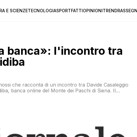
RA E SCIENZE
TECNOLOGIA
SPORT
FATTI
OPINIONI
TREND
RASSEGN
a banca»: l'incontro tra
idiba
imossi che racconta di un incontro tra Davide Casaleggio
ba, banca online del Monte dei Paschi di Siena. Il
anca», che ricorda la frase di Piero Fassino «Allora