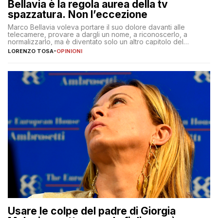
Bellavia è la regola aurea della tv
spazzatura. Non l’eccezione
Marco Bellavia voleva portare il suo dolore davanti alle
telecamere, provare a dargli un nome, a riconoscerlo, a
normalizzarlo, ma è diventato solo un altro capitolo del
copione
LORENZO TOSA
-
OPINIONI
Usare le colpe del padre di Giorgia