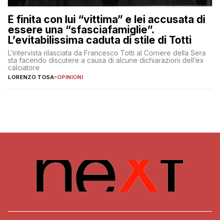
È finita con lui “vittima” e lei accusata di
essere una “sfasciafamiglie”.
L’evitabilissima caduta di stile di Totti
L’intervista rilasciata da Francesco Totti al Corriere della Sera
sta facendo discutere a causa di alcune dichiarazioni dell’ex
calciatore
LORENZO TOSA
-
OPINIONI