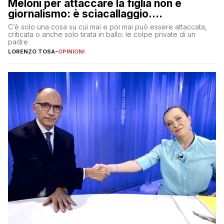
Meloni per attaccare la figlia non è
giornalismo: è sciacallaggio.
Dimostriamo di essere diversi
C’è solo una cosa su cui mai e poi mai può essere attaccata,
criticata o anche solo tirata in ballo: le colpe private di un
padre
LORENZO TOSA
-
OPINIONI