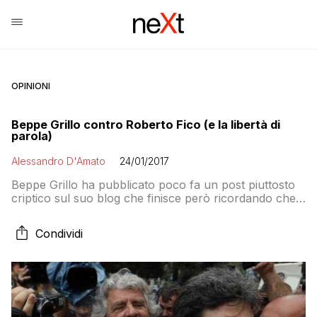
OPINIONI
Beppe Grillo contro Roberto Fico (e la libertà di
parola)
Alessandro D'Amato
24/01/2017
Beppe Grillo ha pubblicato poco fa un post piuttosto
criptico sul suo blog che finisce però ricordando che
le uscite non concordate dei parlamentari possono
costare sospensioni ed espulsioni: una minaccia bella
Condividi
e buona che viene effettuata in perfetto anonimato,
ovvero senza spiegare a chi si riferisce: I portavoce
eletti del MoVimento 5 Stelle hanno […]