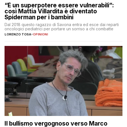
“È un superpotere essere vulnerabili”:
così Mattia Villardita è diventato
Spiderman per i bambini
Dal 2018 questo ragazzo di Savona entra ed esce dai reparti
oncologici pediatrici per portare un sorriso a chi combatte
LORENZO TOSA
-
OPINIONI
Il bullismo vergognoso verso Marco