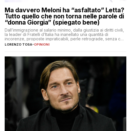
Ma davvero Meloni ha “asfaltato” Letta?
Tutto quello che non torna nelle parole di
“donna Giorgia” (spiegato bene)
Dall’immigrazione al salario minimo, dalla giustizia ai diritti civili,
la leader di Fratelli d’Italia ha inanellato una quantità di
incorenze, proposte impraticabili, perle retrograde, senza che
nessuno – a destra come a sinistra – glielo abbia fatto notare
LORENZO TOSA
-
OPINIONI