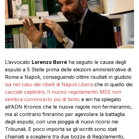
L’avvocato
Lorenzo Borré
ha seguito le cause degli
espulsi a 5 Stelle prima delle elezioni amministrative di
Roma e Napoli, conseguendo ottimi risultati in giudizio
sia nel caso dei ribelli di Napoli Libera
che in quello dei
cacciati capitolini
.
Il nuovo regolamento M5S non
sembra convincerlo più di tanto
e ieri ha spiegato
all’ADN Kronos che le nuove regole non fermeranno,
ma al contrario finiranno per agevolare la battaglia
degli espulsi, con una pioggia di nuovi ricorsi nei
Tribunali. E poco importa se gli iscritti sono stati
chiamati a scegliere tra due bozze di Regolamento,