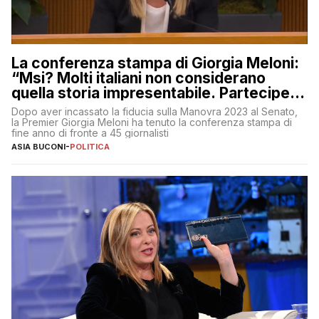
La conferenza stampa di Giorgia Meloni:
“Msi? Molti italiani non considerano
quella storia impresentabile. Parteciperò
al 25 aprile”
Dopo aver incassato la fiducia sulla Manovra 2023 al Senato,
la Premier Giorgia Meloni ha tenuto la conferenza stampa di
fine anno di fronte a 45 giornalisti
ASIA BUCONI
-
POLITICA