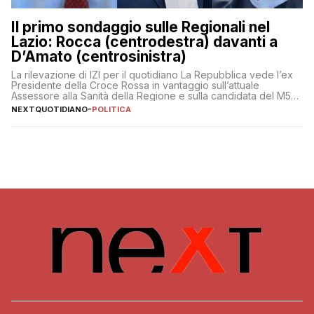
Il primo sondaggio sulle Regionali nel
Lazio: Rocca (centrodestra) davanti a
D’Amato (centrosinistra)
La rilevazione di IZI per il quotidiano La Repubblica vede l’ex
Presidente della Croce Rossa in vantaggio sull’attuale
Assessore alla Sanità della Regione e sulla candidata del M5S
Donatella Bianchi
NEXTQUOTIDIANO
-
POLITICA