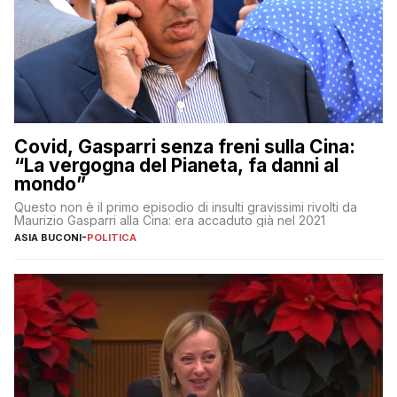
Covid, Gasparri senza freni sulla Cina:
“La vergogna del Pianeta, fa danni al
mondo”
Questo non è il primo episodio di insulti gravissimi rivolti da
Maurizio Gasparri alla Cina: era accaduto già nel 2021
ASIA BUCONI
-
POLITICA