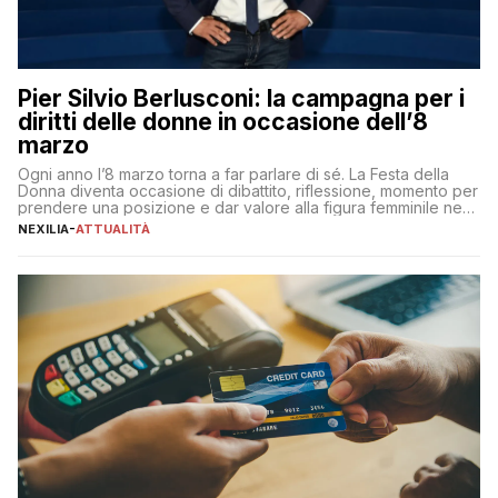
Pier Silvio Berlusconi: la campagna per i
diritti delle donne in occasione dell’8
marzo
Ogni anno l’8 marzo torna a far parlare di sé. La Festa della
Donna diventa occasione di dibattito, riflessione, momento per
prendere una posizione e dar valore alla figura femminile nella
sua complessità e crucialità. A lanciare un messaggio “forte e
NEXILIA
-
ATTUALITÀ
chiaro” quest’anno è stato anche Pier Silvio Berlusconi,
amministratore delegato di Mediaset, che ha […]