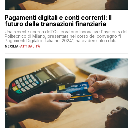
Pagamenti digitali e conti correnti: il
futuro delle transazioni finanziarie
Una recente ricerca dell’Osservatorio Innovative Payments del
Politecnico di Milano, presentata nel corso del convegno “I
Pagamenti Digitali in Italia nel 2024”, ha evidenziato i dati
definitivi del primo semestre 2024 relativamente alle
NEXILIA
-
ATTUALITÀ
transazioni dei pagamenti digitali con carta nel nostro Paese:
223 miliardi di euro. Si ritiene che il totale relativo ai 12 mesi […]