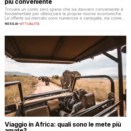
più conveniente
Trovare un conto zero spese che sia davvero conveniente è
fondamentale per ottimizzare le proprie risorse economiche.
Le offerte sul mercato sono numerose e variegate, ma come
individuare quella più adatta alle proprie esigenze senza
NEXILIA
-
ATTUALITÀ
incorrere in costi nascosti? Optare per un conto zero spese
significa eliminare le spese di gestione che spesso incidono
sul […]
Viaggio in Africa: quali sono le mete più
amate?