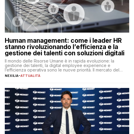
Human management: come i leader HR
stanno rivoluzionando l’efficienza e la
gestione dei talenti con soluzioni digitali
Il mondo delle Risorse Umane è in rapida evoluzione: la
gestione dei talenti, la digital employee experience e
l’efficienza operativa sono le nuove priorità. Il mercato del
lavoro, d’altra parte, è sempre più competitivo con una lotta
NEXILIA
-
ATTUALITÀ
per aggiudicarsi i talenti più validi che si intensifica e le
aspettative dei dipendenti in continua evoluzione. I […]