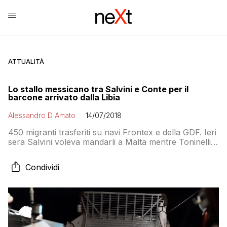
ATTUALITÀ
Lo stallo messicano tra Salvini e Conte per il
barcone arrivato dalla Libia
Alessandro D'Amato
14/07/2018
450 migranti trasferiti su navi Frontex e della GDF. Ieri
sera Salvini voleva mandarli a Malta mentre Toninelli
invitava La Valletta a fare il suo dovere. Oggi sono stati
caricati su navi italiane ma non si sa dove siano diretti.
Condividi
Mentre il ministro dell’Interno comincia di nuovo a
mandare messaggi al premier…