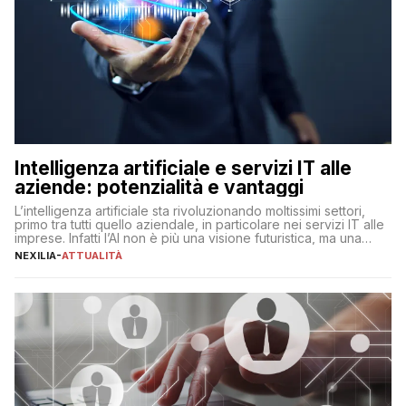
Intelligenza artificiale e servizi IT alle
aziende: potenzialità e vantaggi
L’intelligenza artificiale sta rivoluzionando moltissimi settori,
primo tra tutti quello aziendale, in particolare nei servizi IT alle
imprese. Infatti l’AI non è più una visione futuristica, ma una
realtà operativa che sta portando a un cambio significativo in
NEXILIA
-
ATTUALITÀ
ogni ambito. L’inserimento delle tecnologie di intelligenza
artificiale porta non solo all’ottimizzazione di diverse
operazioni, bensì comporta […]