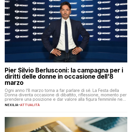
Pier Silvio Berlusconi: la campagna per i
diritti delle donne in occasione dell’8
marzo
Ogni anno l’8 marzo torna a far parlare di sé. La Festa della
Donna diventa occasione di dibattito, riflessione, momento per
prendere una posizione e dar valore alla figura femminile nella
sua complessità e crucialità. A lanciare un messaggio “forte e
NEXILIA
-
ATTUALITÀ
chiaro” quest’anno è stato anche Pier Silvio Berlusconi,
amministratore delegato di Mediaset, che ha […]