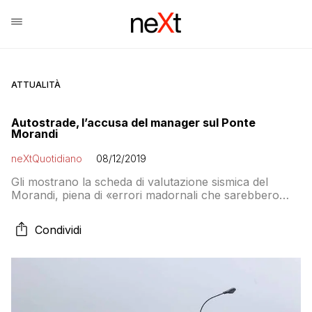
ATTUALITÀ
Autostrade, l’accusa del manager sul Ponte
Morandi
neXtQuotidiano
08/12/2019
Gli mostrano la scheda di valutazione sismica del
Morandi, piena di «errori madornali che sarebbero
accettabili su un ponticello su un ruscello» e lui
risponde imbarazzato: «Mi sembra assurdo. Non so
Condividi
cosa dire. In effetti qui sembra un ponticello». Gli
fanno vedere i coefficienti di sicurezza del progetto,
«ottimisticamente sovrastimati», e Selleri non usa giri di
parole: «Sulla sicurezza mi sembra che ci sia qualcosa
che non funziona»