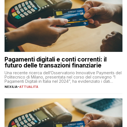
Pagamenti digitali e conti correnti: il
futuro delle transazioni finanziarie
Una recente ricerca dell’Osservatorio Innovative Payments del
Politecnico di Milano, presentata nel corso del convegno “I
Pagamenti Digitali in Italia nel 2024”, ha evidenziato i dati
definitivi del primo semestre 2024 relativamente alle
NEXILIA
-
ATTUALITÀ
transazioni dei pagamenti digitali con carta nel nostro Paese:
223 miliardi di euro. Si ritiene che il totale relativo ai 12 mesi […]