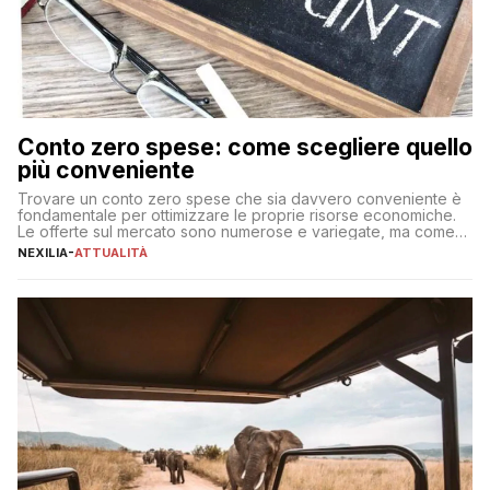
Conto zero spese: come scegliere quello
più conveniente
Trovare un conto zero spese che sia davvero conveniente è
fondamentale per ottimizzare le proprie risorse economiche.
Le offerte sul mercato sono numerose e variegate, ma come
individuare quella più adatta alle proprie esigenze senza
NEXILIA
-
ATTUALITÀ
incorrere in costi nascosti? Optare per un conto zero spese
significa eliminare le spese di gestione che spesso incidono
sul […]