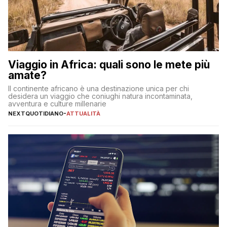
Viaggio in Africa: quali sono le mete più
amate?
Il continente africano è una destinazione unica per chi
desidera un viaggio che coniughi natura incontaminata,
avventura e culture millenarie
NEXTQUOTIDIANO
-
ATTUALITÀ