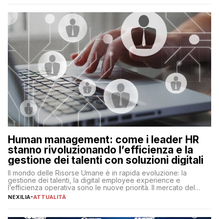
artificiale porta non solo all’ottimizzazione di diverse
operazioni, bensì comporta […]
Human management: come i leader HR
stanno rivoluzionando l’efficienza e la
gestione dei talenti con soluzioni digitali
Il mondo delle Risorse Umane è in rapida evoluzione: la
gestione dei talenti, la digital employee experience e
l’efficienza operativa sono le nuove priorità. Il mercato del
lavoro, d’altra parte, è sempre più competitivo con una lotta
NEXILIA
-
ATTUALITÀ
per aggiudicarsi i talenti più validi che si intensifica e le
aspettative dei dipendenti in continua evoluzione. I […]