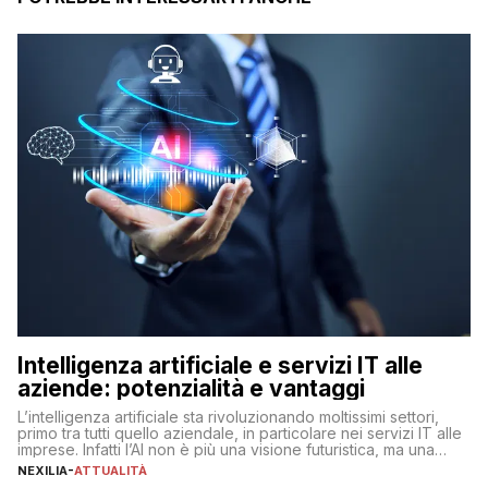
Intelligenza artificiale e servizi IT alle
aziende: potenzialità e vantaggi
L’intelligenza artificiale sta rivoluzionando moltissimi settori,
primo tra tutti quello aziendale, in particolare nei servizi IT alle
imprese. Infatti l’AI non è più una visione futuristica, ma una
realtà operativa che sta portando a un cambio significativo in
NEXILIA
-
ATTUALITÀ
ogni ambito. L’inserimento delle tecnologie di intelligenza