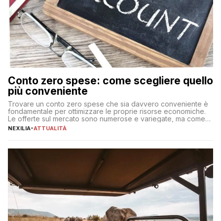
Conto zero spese: come scegliere quello
più conveniente
Trovare un conto zero spese che sia davvero conveniente è
fondamentale per ottimizzare le proprie risorse economiche.
Le offerte sul mercato sono numerose e variegate, ma come
individuare quella più adatta alle proprie esigenze senza
NEXILIA
-
ATTUALITÀ
incorrere in costi nascosti? Optare per un conto zero spese
significa eliminare le spese di gestione che spesso incidono
sul […]