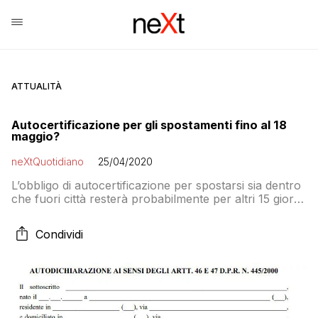
ATTUALITÀ
Autocertificazione per gli spostamenti fino al 18
maggio?
neXtQuotidiano
25/04/2020
L’obbligo di autocertificazione per spostarsi sia dentro
che fuori città resterà probabilmente per altri 15 giorni
dopo il 4 maggio, secondo alcuni. Conte è orientato ad
abolire l’autocertificazione, ma il fronte del rigore
Condividi
insiste per conservarla, anche in forma più blanda