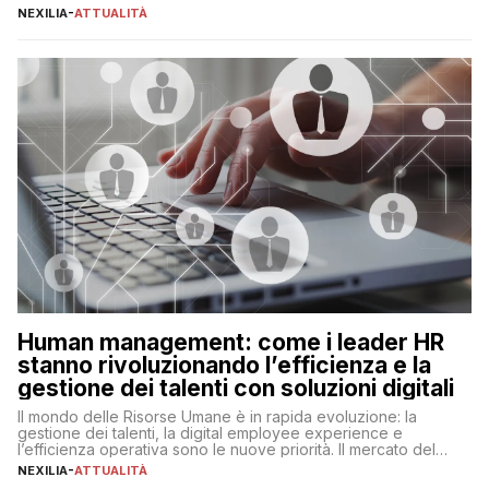
realtà operativa che sta portando a un cambio significativo in
NEXILIA
-
ATTUALITÀ
ogni ambito. L’inserimento delle tecnologie di intelligenza
artificiale porta non solo all’ottimizzazione di diverse
operazioni, bensì comporta […]
Human management: come i leader HR
stanno rivoluzionando l’efficienza e la
gestione dei talenti con soluzioni digitali
Il mondo delle Risorse Umane è in rapida evoluzione: la
gestione dei talenti, la digital employee experience e
l’efficienza operativa sono le nuove priorità. Il mercato del
lavoro, d’altra parte, è sempre più competitivo con una lotta
NEXILIA
-
ATTUALITÀ
per aggiudicarsi i talenti più validi che si intensifica e le