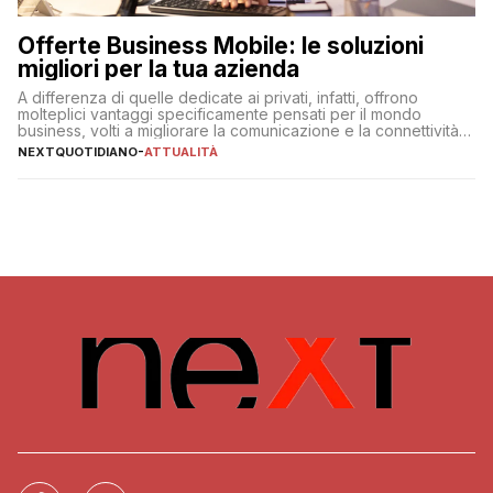
Offerte Business Mobile: le soluzioni
migliori per la tua azienda
A differenza di quelle dedicate ai privati, infatti, offrono
molteplici vantaggi specificamente pensati per il mondo
business, volti a migliorare la comunicazione e la connettività
degli utenti
NEXTQUOTIDIANO
-
ATTUALITÀ