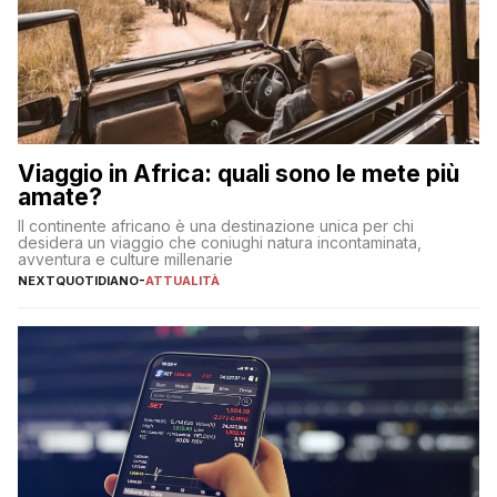
Viaggio in Africa: quali sono le mete più
amate?
Il continente africano è una destinazione unica per chi
desidera un viaggio che coniughi natura incontaminata,
avventura e culture millenarie
NEXTQUOTIDIANO
-
ATTUALITÀ