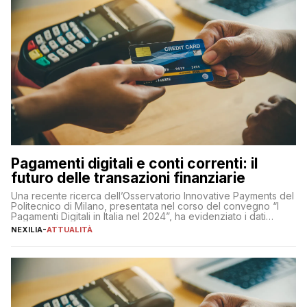
Pagamenti digitali e conti correnti: il
futuro delle transazioni finanziarie
Una recente ricerca dell’Osservatorio Innovative Payments del
Politecnico di Milano, presentata nel corso del convegno “I
Pagamenti Digitali in Italia nel 2024”, ha evidenziato i dati
definitivi del primo semestre 2024 relativamente alle
NEXILIA
-
ATTUALITÀ
transazioni dei pagamenti digitali con carta nel nostro Paese:
223 miliardi di euro. Si ritiene che il totale relativo ai 12 mesi […]