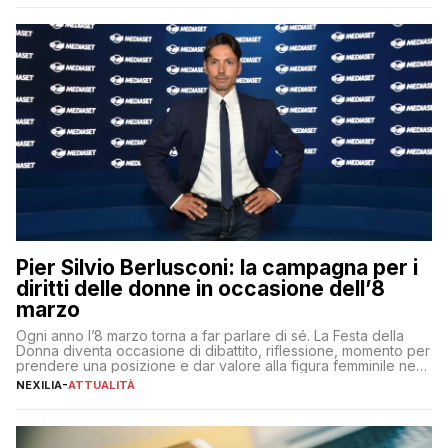
aspettative dei dipendenti in continua evoluzione. I […]
Pier Silvio Berlusconi: la campagna per i
diritti delle donne in occasione dell’8
marzo
Ogni anno l’8 marzo torna a far parlare di sé. La Festa della
Donna diventa occasione di dibattito, riflessione, momento per
prendere una posizione e dar valore alla figura femminile nella
sua complessità e crucialità. A lanciare un messaggio “forte e
NEXILIA
-
ATTUALITÀ
chiaro” quest’anno è stato anche Pier Silvio Berlusconi,
amministratore delegato di Mediaset, che ha […]