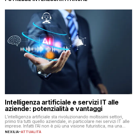
Intelligenza artificiale e servizi IT alle
aziende: potenzialità e vantaggi
L’intelligenza artificiale sta rivoluzionando moltissimi settori,
primo tra tutti quello aziendale, in particolare nei servizi IT alle
imprese. Infatti l’AI non è più una visione futuristica, ma una
realtà operativa che sta portando a un cambio significativo in
NEXILIA
-
ATTUALITÀ
ogni ambito. L’inserimento delle tecnologie di intelligenza