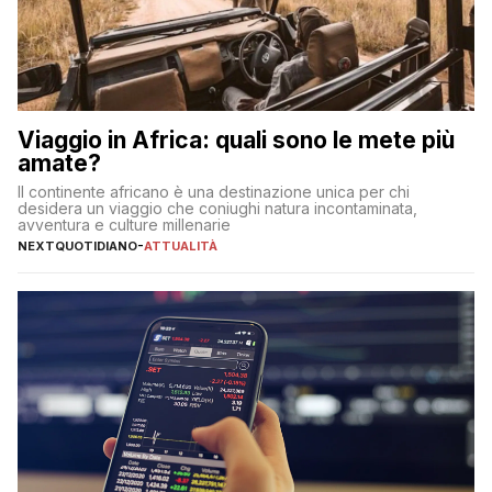
Viaggio in Africa: quali sono le mete più
amate?
Il continente africano è una destinazione unica per chi
desidera un viaggio che coniughi natura incontaminata,
avventura e culture millenarie
NEXTQUOTIDIANO
-
ATTUALITÀ