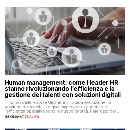
artificiale porta non solo all’ottimizzazione di diverse
operazioni, bensì comporta […]
Human management: come i leader HR
stanno rivoluzionando l’efficienza e la
gestione dei talenti con soluzioni digitali
Il mondo delle Risorse Umane è in rapida evoluzione: la
gestione dei talenti, la digital employee experience e
l’efficienza operativa sono le nuove priorità. Il mercato del
lavoro, d’altra parte, è sempre più competitivo con una lotta
NEXILIA
-
ATTUALITÀ
per aggiudicarsi i talenti più validi che si intensifica e le
aspettative dei dipendenti in continua evoluzione. I […]