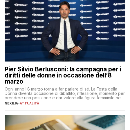
Pier Silvio Berlusconi: la campagna per i
diritti delle donne in occasione dell’8
marzo
Ogni anno l’8 marzo torna a far parlare di sé. La Festa della
Donna diventa occasione di dibattito, riflessione, momento per
prendere una posizione e dar valore alla figura femminile nella
sua complessità e crucialità. A lanciare un messaggio “forte e
NEXILIA
-
ATTUALITÀ
chiaro” quest’anno è stato anche Pier Silvio Berlusconi,
amministratore delegato di Mediaset, che ha […]