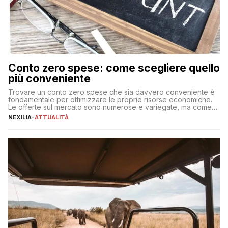
Conto zero spese: come scegliere quello
più conveniente
Trovare un conto zero spese che sia davvero conveniente è
fondamentale per ottimizzare le proprie risorse economiche.
Le offerte sul mercato sono numerose e variegate, ma come
individuare quella più adatta alle proprie esigenze senza
NEXILIA
-
ATTUALITÀ
incorrere in costi nascosti? Optare per un conto zero spese
significa eliminare le spese di gestione che spesso incidono
sul […]