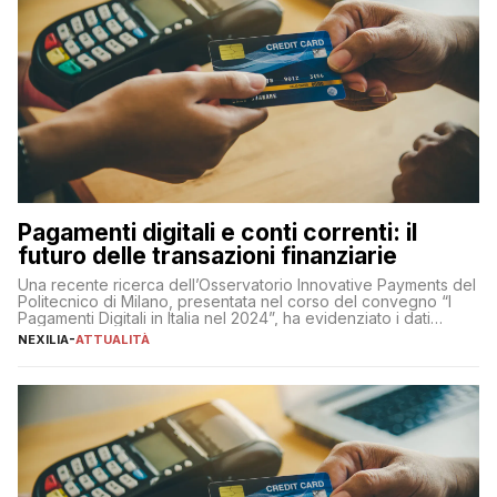
Pagamenti digitali e conti correnti: il
futuro delle transazioni finanziarie
Una recente ricerca dell’Osservatorio Innovative Payments del
Politecnico di Milano, presentata nel corso del convegno “I
Pagamenti Digitali in Italia nel 2024”, ha evidenziato i dati
definitivi del primo semestre 2024 relativamente alle
NEXILIA
-
ATTUALITÀ
transazioni dei pagamenti digitali con carta nel nostro Paese:
223 miliardi di euro. Si ritiene che il totale relativo ai 12 mesi […]