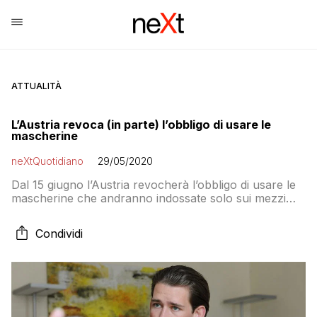
ATTUALITÀ
L’Austria revoca (in parte) l’obbligo di usare le
mascherine
neXtQuotidiano
29/05/2020
Dal 15 giugno l’Austria revocherà l’obbligo di usare le
mascherine che andranno indossate solo sui mezzi
pubblici, nel settore sanitario (ospedali, RSA e
farmacie) e per i servizi dove non si può rispettare la
Condividi
distanza minima di un metro, come per esempio dai
parrucchieri, oltre che dai camerieri