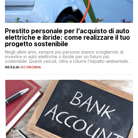
Prestito personale per l’acquisto di auto
elettriche e ibride: come realizzare il tuo
progetto sostenibile
Negli ultimi anni, sempre più persone stanno scegliendo di
investire in auto elettriche o ibride per un futuro più
sostenibile. Questi veicoli, oltre a ridurre l’impatto ambientale,
offrono vantaggi economici a lungo termine, come minori costi
NEXILIA
-
ECONOMIA
di gestione e benefici fiscali. Tuttavia, l’acquisto di un’auto
nuova rappresenta un impegno finanziario significativo. Come
fare se non […]