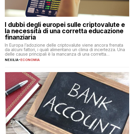
I dubbi degli europei sulle criptovalute e
la necessità di una corretta educazione
finanziaria
In Europa l’adozione delle criptovalute viene ancora frenata
da alcuni fattori, i quali alimentano un clima di incertezza. Una
delle cause principali è la mancanza di una corretta
educazione finanziaria, che impedisce ad una larga parte della
NEXILIA
-
ECONOMIA
popolazione di comprendere in modo adeguato il
funzionamento e le implicazioni di questi asset digitali. Dubbi
sulle criptovalute: […]