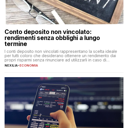
Conto deposito non vincolato:
rendimenti senza obblighi a lungo
termine
I conti deposito non vincolati rappresentano la scelta ideale
per tutti coloro che desiderano ottenere un rendimento dai
propri risparmi senza rinunciare ad utilizzarli in caso di
necessità. A differenza delle forme vincolate tradizionali,
NEXILIA
-
ECONOMIA
questa tipologia consente di accedere alle somme versate in
qualsiasi momento, offrendo un equilibrio tra sicurezza,
flessibilità e rendimento. Come funzionano […]