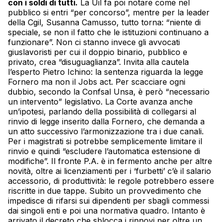
con i soldi di tutti.
La Uil fa poi notare come nel
pubblico si entri “per concorso”, mentre per la leader
della Cgil, Susanna Camusso, tutto torna: “niente di
speciale, se non il fatto che le istituzioni continuano a
funzionare”. Non ci stanno invece gli avvocati
giuslavoristi per cui il doppio binario, pubblico e
privato, crea “disuguaglianza”. Invita alla cautela
l’esperto Pietro Ichino: la sentenza riguarda la legge
Fornero ma non il Jobs act. Per scacciare ogni
dubbio, secondo la Confsal Unsa, è però “necessario
un intervento” legislativo. La Corte avanza anche
un’ipotesi, parlando della possibilità di collegarsi al
rinvio di legge inserito dalla Fornero, che demanda a
un atto successivo l’armonizzazione tra i due canali.
Per i magistrati si potrebbe semplicemente limitare il
rinvio e quindi “escludere l’automatica estensione di
modifiche”. Il fronte P.A. è in fermento anche per altre
novità, oltre ai licenziamenti per i ‘furbetti’ c’è il salario
accessorio, di produttività: le regole potrebbero essere
riscritte in due tappe. Subito un provvedimento che
impedisce di rifarsi sui dipendenti per sbagli commessi
dai singoli enti e poi una normativa quadro. Intanto è
arrivato il decreto che sblocca i rinnovi per oltre un