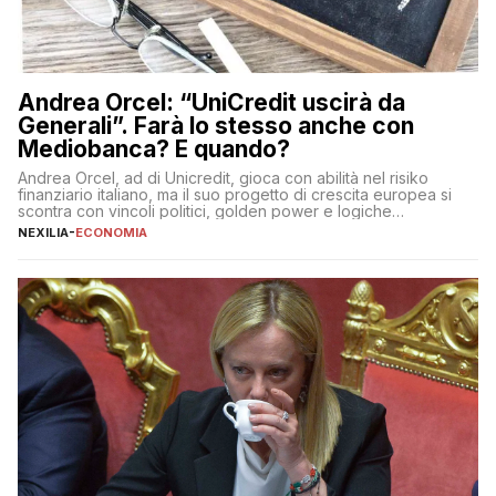
Andrea Orcel: “UniCredit uscirà da
Generali”. Farà lo stesso anche con
Mediobanca? E quando?
Andrea Orcel, ad di Unicredit, gioca con abilità nel risiko
finanziario italiano, ma il suo progetto di crescita europea si
scontra con vincoli politici, golden power e logiche
protezionistiche. Orcel e la mossa su Generali Andrea Orcel,
NEXILIA
-
ECONOMIA
ad di Unicredit, continua a sorprendere per la sua capacità di
muoversi con decisione in un contesto finanziario […]