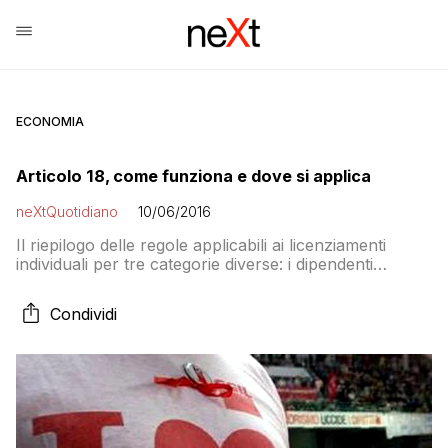
ECONOMIA
Articolo 18, come funziona e dove si applica
neXtQuotidiano
10/06/2016
Il riepilogo delle regole applicabili ai licenziamenti
individuali per tre categorie diverse: i dipendenti
pubblici, i lavoratori privati assunti prima dell’entrata in
vigore del Jobs Act e i lavoratori privati assunti dopo
Condividi
l’entrata in vigore del Jobs Act