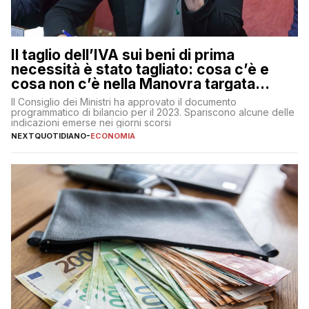
Il taglio dell’IVA sui beni di prima
necessità è stato tagliato: cosa c’è e
cosa non c’è nella Manovra targata
Meloni
Il Consiglio dei Ministri ha approvato il documento
programmatico di bilancio per il 2023. Spariscono alcune delle
indicazioni emerse nei giorni scorsi
NEXTQUOTIDIANO
-
ECONOMIA