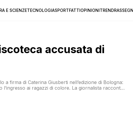
RA E SCIENZE
TECNOLOGIA
SPORT
FATTI
OPINIONI
TREND
RASSEGN
discoteca accusata di
o a firma di Caterina Giusberti nell’edizione di Bologna:
 l’ingresso ai ragazzi di colore. La giornalista racconta
o, in pieno centro. Fuori dal locale abbiamo trovato