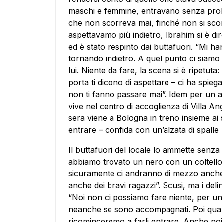
maschi e femmine, entravano senza problem
che non scorreva mai, finché non si sco
aspettavamo più indietro, Ibrahim si è di
ed è stato respinto dai buttafuori. “Mi ha
tornando indietro. A quel punto ci siamo 
lui. Niente da fare, la scena si è ripetuta
porta ti dicono di aspettare – ci ha spieg
non ti fanno passare mai”. Idem per un al
vive nel centro di accoglienza di Villa An
sera viene a Bologna in treno insieme ai
entrare – confida con un’alzata di spall
Il buttafuori del locale lo ammette senza
abbiamo trovato un nero con un coltello
sicuramente ci andranno di mezzo anche
anche dei bravi ragazzi”. Scusi, ma i deli
“Noi non ci possiamo fare niente, per un
neanche se sono accompagnati. Poi quan
ricominceremo a farli entrare. Anche noi