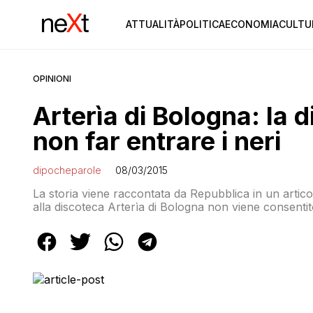
ATTUALITÀ
POLITICA
ECONOMIA
CULTU
OPINIONI
Arterìa di Bologna: la 
non far entrare i neri
dipocheparole
08/03/2015
La storia viene raccontata da Repubblica in un articol
alla discoteca Arterìa di Bologna non viene consentito
di aver accompagnato Ibrahim Diakite a vicolo Brogli
diversi ragazzi africani in piedi ad […]