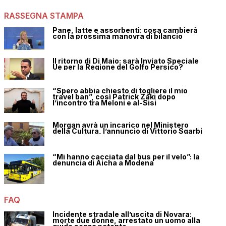
RASSEGNA STAMPA
Pane, latte e assorbenti: cosa cambierà
con la prossima manovra di bilancio
Il ritorno di Di Maio: sarà Inviato Speciale
Ue per la Regione del Golfo Persico?
“Spero abbia chiesto di togliere il mio
travel ban”, così Patrick Zaki dopo
l’incontro tra Meloni e al-Sisi
Morgan avrà un incarico nel Ministero
della Cultura, l’annuncio di Vittorio Sgarbi
“Mi hanno cacciata dal bus per il velo”: la
denuncia di Aicha a Modena
FAQ
Incidente stradale all’uscita di Novara:
morte due donne, arrestato un uomo alla