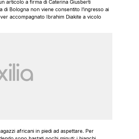
un articolo a firma di Caterina Giusberti
ìa di Bologna non viene consentito l’ingresso ai
i aver accompagnato Ibrahim Diakite a vicolo
agazzi africani in piedi ad aspettare. Per
endo sono bastati pochi minuti: i bianchi,