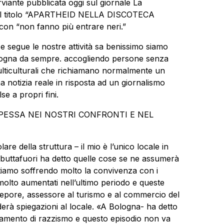
rviante pubblicata oggi sul giornale La
za il titolo “APARTHEID NELLA DISCOTECA
on “non fanno più entrare neri.”
e segue le nostre attività sa benissimo siamo
Bologna da sempre. accogliendo persone senza
multiculturali che richiamano normalmente un
 notizia reale in risposta ad un giornalismo
se a propri fini.
ESPESSA NEI NOSTRI CONFRONTI E NEL
are della struttura – il mio è l’unico locale in
 buttafuori ha detto quelle cose se ne assumerà
stiamo soffrendo molto la convivenza con i
molto aumentati nell’ultimo periodo e queste
Lepore, assessore al turismo e al commercio del
à spiegazioni al locale. «A Bologna‬- ha detto
iamento di razzismo e questo episodio non va