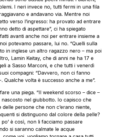
i. I neri invece no, tutti fermi in una fila
raggiavano e andavano via. Mentre noi
retto verso l’ingresso: ha provato ad entrare
nno detto di aspettare”, ci ha spiegato
fatti avanti anche noi per entrare insieme a
: noi potevamo passare, lui no. “Quelli sulla
ato in inglese un altro ragazzo nero – ma poi
tro, Lamin Keitay, che di anni ne ha 17 e
geli a Sasso Marconi, e che tutti i venerdì
 suoi compagni: “Davvero, non ci fanno
e -. Qualche volta è successo anche a me”.
 fare una piega. “Il weekend scorso – dice –
 nascosto nel giubbotto. Io capisco che
 delle persone che non c’erano niente,
nquenti si distinguono dal colore della pelle?
 po’ è così, non li facciamo passare
do si saranno calmate le acque
, come voi, vogliamo tornare a casa tutti