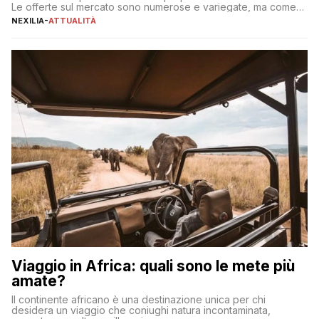
Le offerte sul mercato sono numerose e variegate, ma come
individuare quella più adatta alle proprie esigenze senza
NEXILIA
-
ATTUALITÀ
incorrere in costi nascosti? Optare per un conto zero spese
significa eliminare le spese di gestione che spesso incidono
sul […]
Viaggio in Africa: quali sono le mete più
amate?
Il continente africano è una destinazione unica per chi
desidera un viaggio che coniughi natura incontaminata,