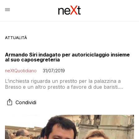
ATTUALITÀ
Armando Siri indagato per autoriciclaggio insieme
al suo caposegreteria
neXtQuotidiano
31/07/2019
L’inchiesta riguarda un prestito per la palazzina a
Bresso e un altro prestito a favore di due baristi.
Marco Luca Perini, presidente di Spazio Pin, indagato
con il senatore. Nell’inchiesta documenti che risultano
Condividi
‘alterati’, ‘cancellati’, ‘omessi’ o ‘tenuti nascosti’