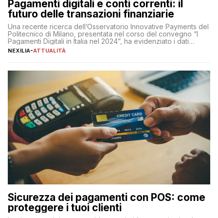
Pagamenti digitali e conti correnti: il
futuro delle transazioni finanziarie
Una recente ricerca dell’Osservatorio Innovative Payments del
Politecnico di Milano, presentata nel corso del convegno “I
Pagamenti Digitali in Italia nel 2024”, ha evidenziato i dati
definitivi del primo semestre 2024 relativamente alle
NEXILIA
-
ATTUALITÀ
transazioni dei pagamenti digitali con carta nel nostro Paese:
223 miliardi di euro. Si ritiene che il totale relativo ai 12 mesi […]
Sicurezza dei pagamenti con POS: come
proteggere i tuoi clienti