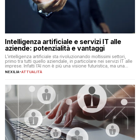
Intelligenza artificiale e servizi IT alle
aziende: potenzialità e vantaggi
L’intelligenza artificiale sta rivoluzionando moltissimi settori,
primo tra tutti quello aziendale, in particolare nei servizi IT alle
imprese. Infatti l’AI non è più una visione futuristica, ma una
realtà operativa che sta portando a un cambio significativo in
NEXILIA
-
ATTUALITÀ
ogni ambito. L’inserimento delle tecnologie di intelligenza
artificiale porta non solo all’ottimizzazione di diverse
operazioni, bensì comporta […]