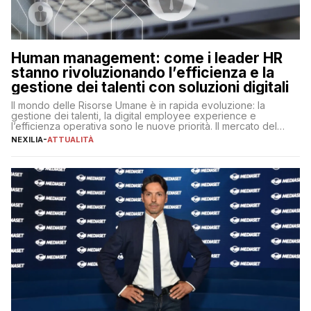
Human management: come i leader HR
stanno rivoluzionando l’efficienza e la
gestione dei talenti con soluzioni digitali
Il mondo delle Risorse Umane è in rapida evoluzione: la
gestione dei talenti, la digital employee experience e
l’efficienza operativa sono le nuove priorità. Il mercato del
lavoro, d’altra parte, è sempre più competitivo con una lotta
NEXILIA
-
ATTUALITÀ
per aggiudicarsi i talenti più validi che si intensifica e le
aspettative dei dipendenti in continua evoluzione. I […]