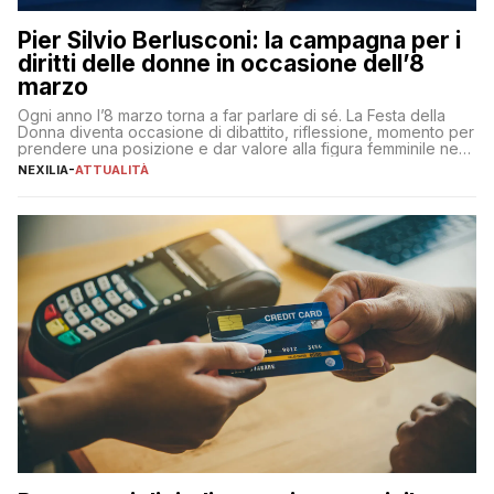
Pier Silvio Berlusconi: la campagna per i
diritti delle donne in occasione dell’8
marzo
Ogni anno l’8 marzo torna a far parlare di sé. La Festa della
Donna diventa occasione di dibattito, riflessione, momento per
prendere una posizione e dar valore alla figura femminile nella
sua complessità e crucialità. A lanciare un messaggio “forte e
NEXILIA
-
ATTUALITÀ
chiaro” quest’anno è stato anche Pier Silvio Berlusconi,
amministratore delegato di Mediaset, che ha […]