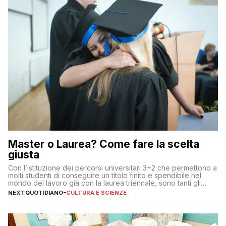
Master o Laurea? Come fare la scelta
giusta
Con l’istituzione dei percorsi universitari 3+2 che permettono a
molti studenti di conseguire un titolo finito e spendibile nel
mondo del lavoro già con la laurea triennale, sono tanti gli
interrogativi che si pongono gli studenti una volta raggiunto
NEXTQUOTIDIANO
-
CULTURA E SCIENZE
l’obiettivo di primo livello