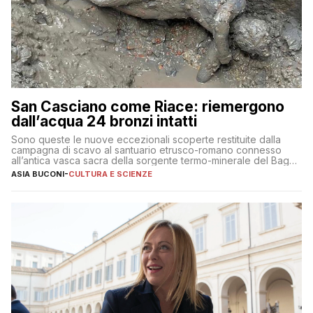
San Casciano come Riace: riemergono
dall’acqua 24 bronzi intatti
Sono queste le nuove eccezionali scoperte restituite dalla
campagna di scavo al santuario etrusco-romano connesso
all’antica vasca sacra della sorgente termo-minerale del Bagno
Grande
ASIA BUCONI
-
CULTURA E SCIENZE