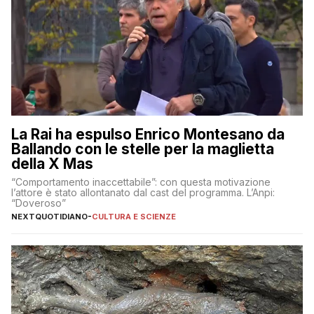
La Rai ha espulso Enrico Montesano da
Ballando con le stelle per la maglietta
della X Mas
“Comportamento inaccettabile”: con questa motivazione
l’attore è stato allontanato dal cast del programma. L’Anpi:
“Doveroso”
NEXTQUOTIDIANO
-
CULTURA E SCIENZE