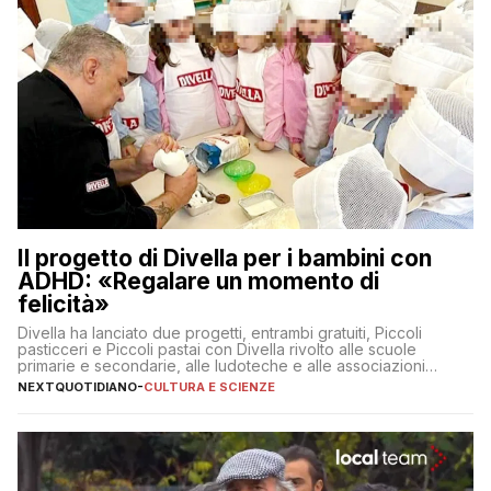
Il progetto di Divella per i bambini con
ADHD: «Regalare un momento di
felicità»
Divella ha lanciato due progetti, entrambi gratuiti, Piccoli
pasticceri e Piccoli pastai con Divella rivolto alle scuole
primarie e secondarie, alle ludoteche e alle associazioni
pugliesi che si occupano di bambini con ADHD
NEXTQUOTIDIANO
-
CULTURA E SCIENZE