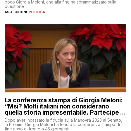
poco Giorgia Meloni, che alla fine ha sdrammatizzato sulla
questione
ASIA BUCONI
-
POLITICA
La conferenza stampa di Giorgia Meloni:
“Msi? Molti italiani non considerano
quella storia impresentabile. Parteciperò
al 25 aprile”
Dopo aver incassato la fiducia sulla Manovra 2023 al Senato,
la Premier Giorgia Meloni ha tenuto la conferenza stampa di
fine anno di fronte a 45 giornalisti