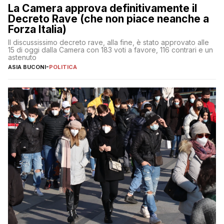
La Camera approva definitivamente il
Decreto Rave (che non piace neanche a
Forza Italia)
Il discussissimo decreto rave, alla fine, è stato approvato alle
15 di oggi dalla Camera con 183 voti a favore, 116 contrari e un
astenuto
ASIA BUCONI
-
POLITICA