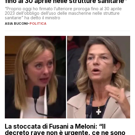
fino al 30 aprile nelle strutture sanitarie”
“Proprio oggi ho firmato l’ulteriore proroga fino al 30 aprile
2023 dell’obbligo dell’uso delle mascherine nelle strutture
sanitarie” ha detto il ministro
ASIA BUCONI
-
POLITICA
La stoccata di Fusani a Meloni: “Il
decreto rave non è urgente, ce ne sono