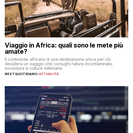
Viaggio in Africa: quali sono le mete più
amate?
Il continente africano è una destinazione unica per chi
desidera un viaggio che coniughi natura incontaminata,
avventura e culture millenarie
NEXTQUOTIDIANO
-
ATTUALITÀ