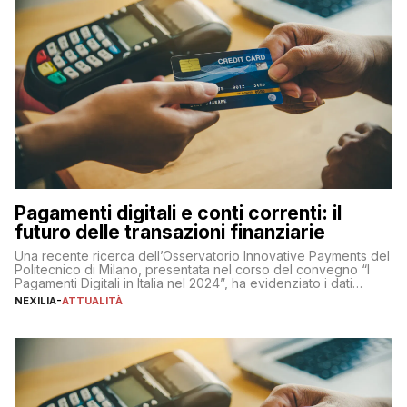
Pagamenti digitali e conti correnti: il
futuro delle transazioni finanziarie
Una recente ricerca dell’Osservatorio Innovative Payments del
Politecnico di Milano, presentata nel corso del convegno “I
Pagamenti Digitali in Italia nel 2024”, ha evidenziato i dati
definitivi del primo semestre 2024 relativamente alle
NEXILIA
-
ATTUALITÀ
transazioni dei pagamenti digitali con carta nel nostro Paese:
223 miliardi di euro. Si ritiene che il totale relativo ai 12 mesi […]