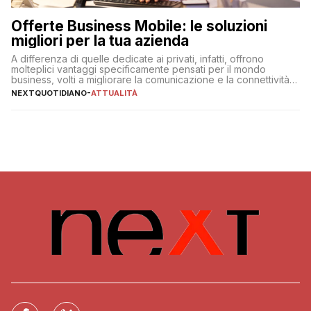
Offerte Business Mobile: le soluzioni
migliori per la tua azienda
A differenza di quelle dedicate ai privati, infatti, offrono
molteplici vantaggi specificamente pensati per il mondo
business, volti a migliorare la comunicazione e la connettività
degli utenti
NEXTQUOTIDIANO
-
ATTUALITÀ