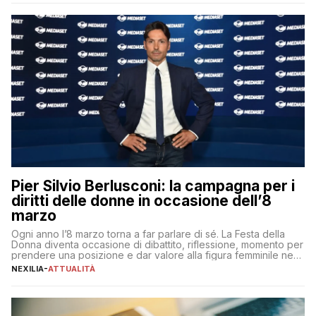
aspettative dei dipendenti in continua evoluzione. I […]
Pier Silvio Berlusconi: la campagna per i
diritti delle donne in occasione dell’8
marzo
Ogni anno l’8 marzo torna a far parlare di sé. La Festa della
Donna diventa occasione di dibattito, riflessione, momento per
prendere una posizione e dar valore alla figura femminile nella
sua complessità e crucialità. A lanciare un messaggio “forte e
NEXILIA
-
ATTUALITÀ
chiaro” quest’anno è stato anche Pier Silvio Berlusconi,
amministratore delegato di Mediaset, che ha […]