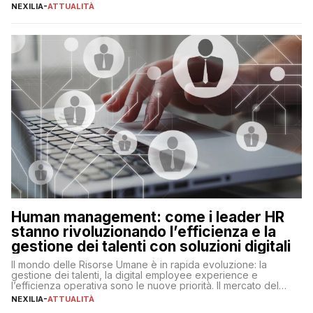
realtà operativa che sta portando a un cambio significativo in
NEXILIA
-
ATTUALITÀ
ogni ambito. L’inserimento delle tecnologie di intelligenza
artificiale porta non solo all’ottimizzazione di diverse
operazioni, bensì comporta […]
Human management: come i leader HR
stanno rivoluzionando l’efficienza e la
gestione dei talenti con soluzioni digitali
Il mondo delle Risorse Umane è in rapida evoluzione: la
gestione dei talenti, la digital employee experience e
l’efficienza operativa sono le nuove priorità. Il mercato del
lavoro, d’altra parte, è sempre più competitivo con una lotta
NEXILIA
-
ATTUALITÀ
per aggiudicarsi i talenti più validi che si intensifica e le