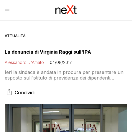
ATTUALITÀ
La denuncia di Virginia Raggi sull'IPA
Alessandro D'Amato
04/08/2017
Ieri la sindaca è andata in procura per presentare un
esposto sull’istituto di previdenza dei dipendenti
capitolini. La denuncia riguarda anomalie commesse
nel corso dell’ultima gestione commissariale: prestiti
Condividi
concessi in modo irregolare e, soprattutto, il business
pilotato dell’assistenza sanitaria, con una ventina di
appalti assegnati in modo diretto e senza gara
pubblica, per almeno 500mila euro