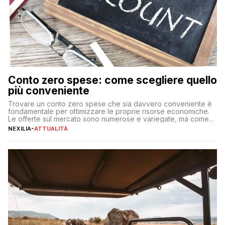
Conto zero spese: come scegliere quello
più conveniente
Trovare un conto zero spese che sia davvero conveniente è
fondamentale per ottimizzare le proprie risorse economiche.
Le offerte sul mercato sono numerose e variegate, ma come
individuare quella più adatta alle proprie esigenze senza
NEXILIA
-
ATTUALITÀ
incorrere in costi nascosti? Optare per un conto zero spese
significa eliminare le spese di gestione che spesso incidono
sul […]