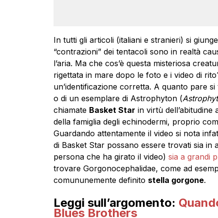
In tutti gli articoli (italiani e stranieri) si giu
“contrazioni” dei tentacoli sono in realtà c
l’aria. Ma che cos’è questa misteriosa crea
rigettata in mare dopo le foto e i video di rito?
un’identificazione corretta. A quanto pare s
o di un esemplare di Astrophyton (
Astrophy
chiamate
Basket Star
in virtù dell’abitudine
della famiglia degli echinodermi, proprio co
Guardando attentamente il video si nota infat
di Basket Star possano essere trovati sia i
persona che ha girato il video)
sia a grandi 
trovare Gorgonocephalidae, come ad esempi
comununemente definito
stella gorgone
.
Leggi sull’argomento:
Quando
Blues Brothers