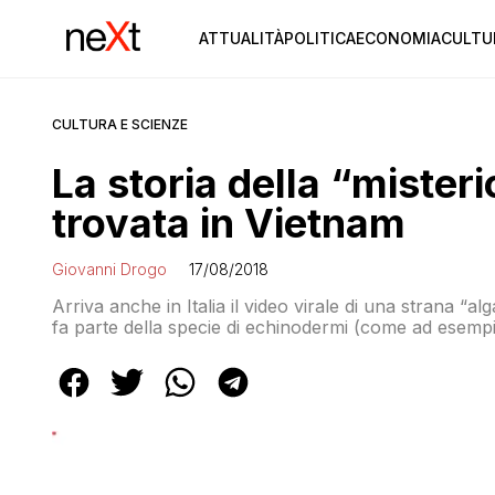
ATTUALITÀ
POLITICA
ECONOMIA
CULTU
CULTURA E SCIENZE
La storia della “mister
trovata in Vietnam
Giovanni Drogo
17/08/2018
Arriva anche in Italia il video virale di una strana “al
fa parte della specie di echinodermi (come ad esempi
“stelle gorgoni”,