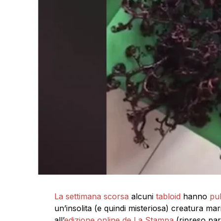
La settimana scorsa
alcuni
tabloid
hanno
pu
un’insolita (e quindi misteriosa) creatura mari
all’
edizione online de La Stampa
(ripreso pa