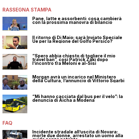
RASSEGNA STAMPA
Pane, latte e assorbenti: cosa cambierà
con la prossima manovra di bilancio
Il ritorno di Di Maio: sarà Inviato Speciale
Ue per la Regione del Golfo Persico?
“Spero abbia chiesto di togliere il mio
travel ban”, così Patrick Zaki dopo
l’incontro tra Meloni e al-Sisi
Morgan avrà un incarico nel Ministero
della Cultura, l’annuncio di Vittorio Sgarbi
“Mi hanno cacciata dal bus per il velo”: la
denuncia di Aicha a Modena
FAQ
Incidente stradale all’uscita di Novara:
morte due donne, arrestato un uomo alla