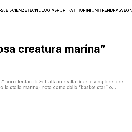
RA E SCIENZE
TECNOLOGIA
SPORT
FATTI
OPINIONI
TREND
RASSEGN
iosa creatura marina”
ga” con i tentacoli. Si tratta in realtà di un esemplare che
o le stelle marine) note come delle “basket star” o