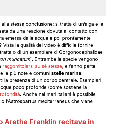
nge alla stessa conclusione: si tratta di un’alga e le
ausate da una reazione dovuta al contatto con
tura emersa dalle acque e poi prontamente
 Vista la qualità del video è difficile fornire
i tratta o di un esemplare di Gorgonocephalidae
ton muricatum
). Entrambe le specie vengono
 a
raggomitolarsi su sé stesse,
e fanno parte
me le più note e comuni
stelle marine
.
ti la presenza di un corpo centrale. Esemplari
n acque poco profonde (come sostiene la
profondità
. Anche nei mari italiani è possibile
o l’Astrospartus mediterraneus che viene
 Aretha Franklin recitava in