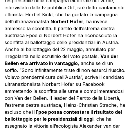
responsabile della campagna elettorale del Verde,
intervistato dalla tv pubblica Orf, si è detto cautamente
ottimista. Herbet Kickl, che ha guidato la campagna
dell’ultranazionalista
Norbert Hofer
, ha invece
ammesso la sconfitta. Il partito dell’estrema destra
austriaca Fpoe di Norbert Hofer ha riconosciuto la
sconfitta al ballottaggio delle presidenziali in Austria.
Anche al ballottaggio del 22 maggio, annullato per
irregolarità nello scrutinio del voto postale,
Van der
Bellen
era arrivato in vantaggio
, anche se di un
soffio. “Sono infinitamente triste di non esserci riuscito.
Volevo prendermi cura dell’
Austria
“, scrive il candidato
ultranazionalista Norbert Hofer su Facebook
ammettendo la sconfitta alle urne e complimentandosi
con Van der Bellen. Il leader del Partito della Libertà,
l’estrema destra austriaca, Heinz-Christian Strache, ha
escluso che
il Fpoe possa contestare il risultato del
ballottaggio per le presidenziali di oggi
, che ha
assegnato la vittoria all’ecologista Alexander van der