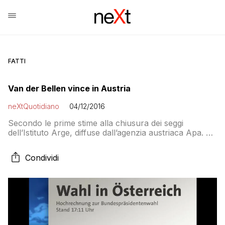
FATTI
Van der Bellen vince in Austria
neXtQuotidiano
04/12/2016
Secondo le prime stime alla chiusura dei seggi
dell’Istituto Arge, diffuse dall’agenzia austriaca Apa. Gli
avversari riconoscono la sconfitta. Vince l’europeista
convinto
Condividi