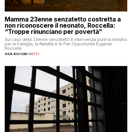
Mamma 23enne senzatetto costretta a
non riconoscere il neonato, Roccella:
“Troppe rinunciano per povertà”
Sul caso della 23enne senzatetto è intervenuta pure la ministra
per la Famiglia, la Natalità e le Pari Opportunità Eugenia
Roccella
ASIA BUCONI
-
FATTI