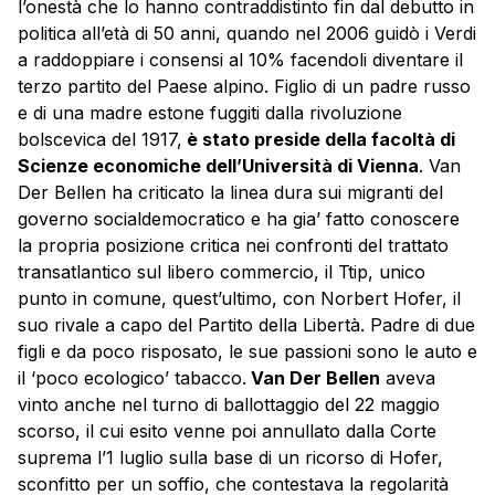
l’onestà che lo hanno contraddistinto fin dal debutto in
politica all’età di 50 anni, quando nel 2006 guidò i Verdi
a raddoppiare i consensi al 10% facendoli diventare il
terzo partito del Paese alpino. Figlio di un padre russo
e di una madre estone fuggiti dalla rivoluzione
bolscevica del 1917,
è stato preside della facoltà di
Scienze economiche dell’Università di Vienna
. Van
Der Bellen ha criticato la linea dura sui migranti del
governo socialdemocratico e ha gia’ fatto conoscere
la propria posizione critica nei confronti del trattato
transatlantico sul libero commercio, il Ttip, unico
punto in comune, quest’ultimo, con Norbert Hofer, il
suo rivale a capo del Partito della Libertà. Padre di due
figli e da poco risposato, le sue passioni sono le auto e
il ‘poco ecologico’ tabacco.
Van Der Bellen
aveva
vinto anche nel turno di ballottaggio del 22 maggio
scorso, il cui esito venne poi annullato dalla Corte
suprema l’1 luglio sulla base di un ricorso di Hofer,
sconfitto per un soffio, che contestava la regolarità