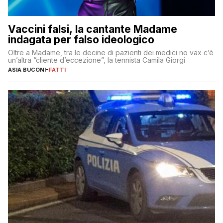
Vaccini falsi, la cantante Madame
indagata per falso ideologico
Oltre a Madame, tra le decine di pazienti dei medici no vax c’è
un’altra “cliente d’eccezione”, la tennista Camila Giorgi
ASIA BUCONI
-
FATTI