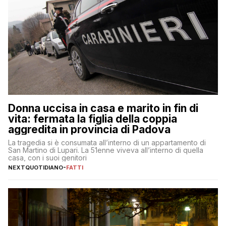
Donna uccisa in casa e marito in fin di
vita: fermata la figlia della coppia
aggredita in provincia di Padova
La tragedia si è consumata all’interno di un appartamento di
San Martino di Lupari. La 51enne viveva all’interno di quella
casa, con i suoi genitori
NEXTQUOTIDIANO
-
FATTI