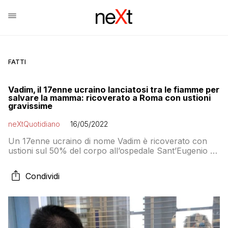
FATTI
Vadim, il 17enne ucraino lanciatosi tra le fiamme per
salvare la mamma: ricoverato a Roma con ustioni
gravissime
neXtQuotidiano
16/05/2022
Un 17enne ucraino di nome Vadim è ricoverato con
ustioni sul 50% del corpo all’ospedale Sant’Eugenio di
Roma: se le è procurate salvando la mamma da un
autobus in fiamme mentre fuggivano dall’Ucraina
Condividi