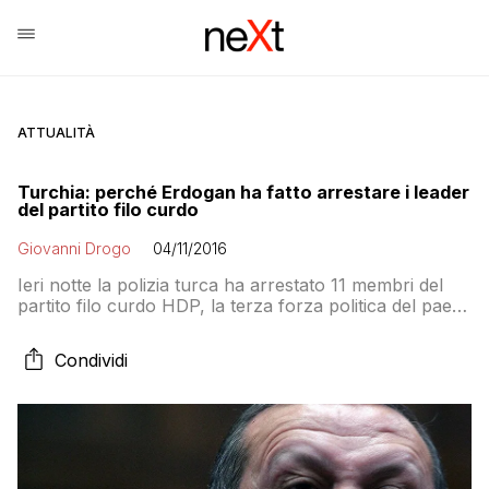
ATTUALITÀ
Turchia: perché Erdogan ha fatto arrestare i leader
del partito filo curdo
Giovanni Drogo
04/11/2016
Ieri notte la polizia turca ha arrestato 11 membri del
partito filo curdo HDP, la terza forza politica del paese
e uno dei principali partiti d’opposizione. L’accusa è
quella – sempre smentita – di affinità con il PKK, che il
Condividi
Governo turco considera un’organizzazione
terroristica