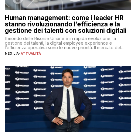
Human management: come i leader HR
stanno rivoluzionando l’efficienza e la
gestione dei talenti con soluzioni digitali
Il mondo delle Risorse Umane è in rapida evoluzione: la
gestione dei talenti, la digital employee experience e
l’efficienza operativa sono le nuove priorità. Il mercato del
lavoro, d’altra parte, è sempre più competitivo con una lotta
NEXILIA
-
ATTUALITÀ
per aggiudicarsi i talenti più validi che si intensifica e le
aspettative dei dipendenti in continua evoluzione. I […]