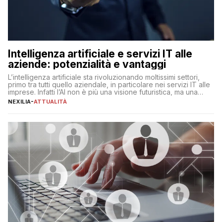
Intelligenza artificiale e servizi IT alle
aziende: potenzialità e vantaggi
L’intelligenza artificiale sta rivoluzionando moltissimi settori,
primo tra tutti quello aziendale, in particolare nei servizi IT alle
imprese. Infatti l’AI non è più una visione futuristica, ma una
realtà operativa che sta portando a un cambio significativo in
NEXILIA
-
ATTUALITÀ
ogni ambito. L’inserimento delle tecnologie di intelligenza
artificiale porta non solo all’ottimizzazione di diverse
operazioni, bensì comporta […]