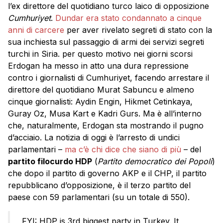
l’ex direttore del quotidiano turco laico di opposizione
Cumhuriyet
.
Dundar era stato condannato a cinque
anni di carcere
per aver rivelato segreti di stato con la
sua inchiesta sul passaggio di armi dei servizi segreti
turchi in Siria. per questo motivo nei giorni scorsi
Erdogan ha messo in atto una dura repressione
contro i giornalisti di Cumhuriyet, facendo arrestare il
direttore del quotidiano Murat Sabuncu e almeno
cinque giornalisti: Aydin Engin, Hikmet Cetinkaya,
Guray Oz, Musa Kart e Kadri Gurs. Ma è all’interno
che, naturalmente, Erdogan sta mostrando il pugno
d’acciaio. La notizia di oggi è l’arresto di undici
parlamentari –
ma c’è chi dice che siano di più
– del
partito filocurdo HDP
(
Partito democratico dei Popoli
)
che dopo il partito di governo AKP e il CHP, il partito
repubblicano d’opposizione, è il terzo partito del
paese con 59 parlamentari (su un totale di 550).
FYI: HDP is 3rd biggest party in Turkey. It