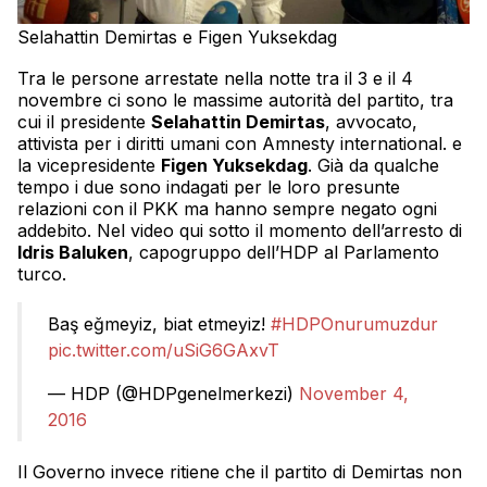
Selahattin Demirtas e Figen Yuksekdag
Tra le persone arrestate nella notte tra il 3 e il 4
novembre ci sono le massime autorità del partito, tra
cui il presidente
Selahattin Demirtas
, avvocato,
attivista per i diritti umani con Amnesty international. e
la vicepresidente
Figen Yuksekdag
. Già da qualche
tempo i due sono indagati per le loro presunte
relazioni con il PKK ma hanno sempre negato ogni
addebito. Nel video qui sotto il momento dell’arresto di
Idris Baluken
, capogruppo dell’HDP al Parlamento
turco.
Baş eğmeyiz, biat etmeyiz!
#HDPOnurumuzdur
pic.twitter.com/uSiG6GAxvT
— HDP (@HDPgenelmerkezi)
November 4,
2016
Il Governo invece ritiene che il partito di Demirtas non