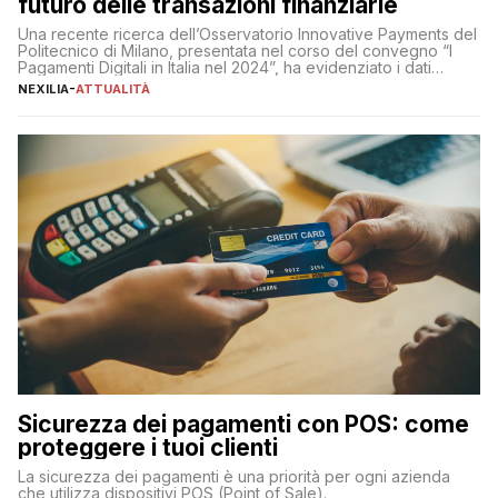
futuro delle transazioni finanziarie
Una recente ricerca dell’Osservatorio Innovative Payments del
Politecnico di Milano, presentata nel corso del convegno “I
Pagamenti Digitali in Italia nel 2024”, ha evidenziato i dati
definitivi del primo semestre 2024 relativamente alle
NEXILIA
-
ATTUALITÀ
transazioni dei pagamenti digitali con carta nel nostro Paese:
223 miliardi di euro. Si ritiene che il totale relativo ai 12 mesi […]
Sicurezza dei pagamenti con POS: come
proteggere i tuoi clienti
La sicurezza dei pagamenti è una priorità per ogni azienda
che utilizza dispositivi POS (Point of Sale).