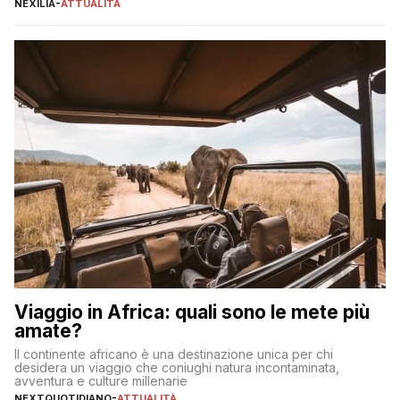
NEXILIA
-
ATTUALITÀ
incorrere in costi nascosti? Optare per un conto zero spese
significa eliminare le spese di gestione che spesso incidono
sul […]
Viaggio in Africa: quali sono le mete più
amate?
Il continente africano è una destinazione unica per chi
desidera un viaggio che coniughi natura incontaminata,
avventura e culture millenarie
NEXTQUOTIDIANO
-
ATTUALITÀ