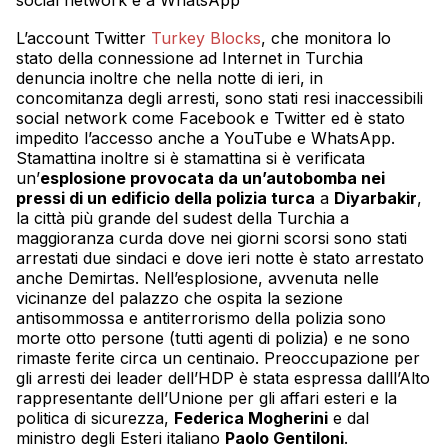
L’account Twitter
Turkey Blocks
, che monitora lo
stato della connessione ad Internet in Turchia
denuncia inoltre che nella notte di ieri, in
concomitanza degli arresti, sono stati resi inaccessibili
social network come Facebook e Twitter ed è stato
impedito l’accesso anche a YouTube e WhatsApp.
Stamattina inoltre si è stamattina si è verificata
un’
esplosione provocata da un’autobomba nei
pressi di un edificio della polizia turca
a
Diyarbakir
,
la città più grande del sudest della Turchia a
maggioranza curda dove nei giorni scorsi sono stati
arrestati due sindaci e dove ieri notte è stato arrestato
anche Demirtas. Nell’esplosione, avvenuta nelle
vicinanze del palazzo che ospita la sezione
antisommossa e antiterrorismo della polizia sono
morte otto persone (tutti agenti di polizia) e ne sono
rimaste ferite circa un centinaio. Preoccupazione per
gli arresti dei leader dell’HDP è stata espressa dalll’Alto
rappresentante dell’Unione per gli affari esteri e la
politica di sicurezza,
Federica Mogherini
e dal
ministro degli Esteri italiano
Paolo Gentiloni
.