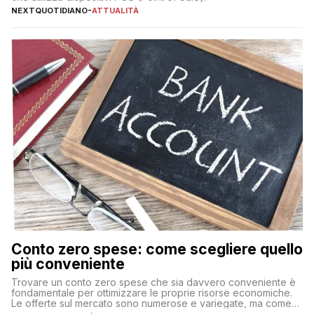
NEXTQUOTIDIANO
-
ATTUALITÀ
Conto zero spese: come scegliere quello
più conveniente
Trovare un conto zero spese che sia davvero conveniente è
fondamentale per ottimizzare le proprie risorse economiche.
Le offerte sul mercato sono numerose e variegate, ma come
individuare quella più adatta alle proprie esigenze senza