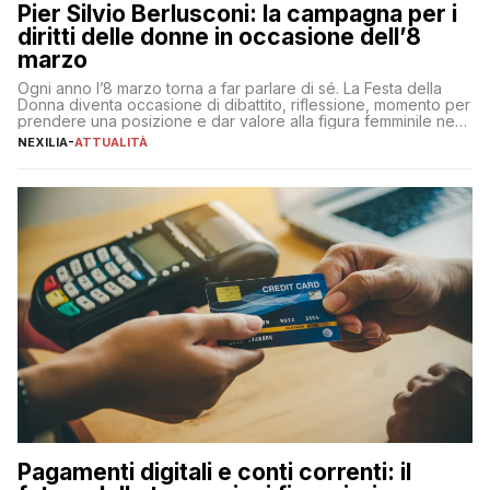
Pier Silvio Berlusconi: la campagna per i
diritti delle donne in occasione dell’8
marzo
Ogni anno l’8 marzo torna a far parlare di sé. La Festa della
Donna diventa occasione di dibattito, riflessione, momento per
prendere una posizione e dar valore alla figura femminile nella
sua complessità e crucialità. A lanciare un messaggio “forte e
NEXILIA
-
ATTUALITÀ
chiaro” quest’anno è stato anche Pier Silvio Berlusconi,
amministratore delegato di Mediaset, che ha […]
Pagamenti digitali e conti correnti: il