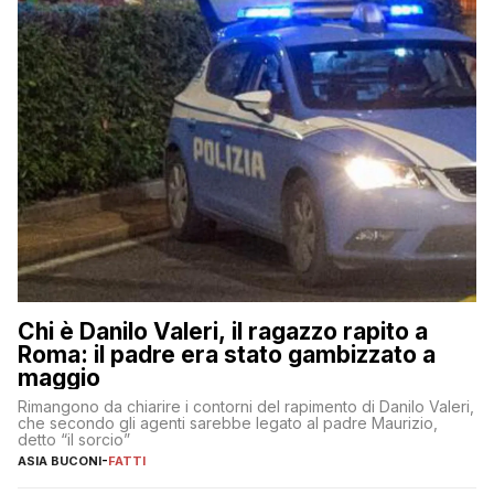
Chi è Danilo Valeri, il ragazzo rapito a
Roma: il padre era stato gambizzato a
maggio
Rimangono da chiarire i contorni del rapimento di Danilo Valeri,
che secondo gli agenti sarebbe legato al padre Maurizio,
detto “il sorcio”
ASIA BUCONI
-
FATTI