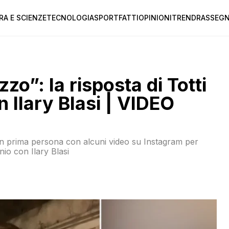
RA E SCIENZE
TECNOLOGIA
SPORT
FATTI
OPINIONI
TREND
RASSEGN
zo”: la risposta di Totti
on Ilary Blasi | VIDEO
 in prima persona con alcuni video su Instagram per
nio con Ilary Blasi