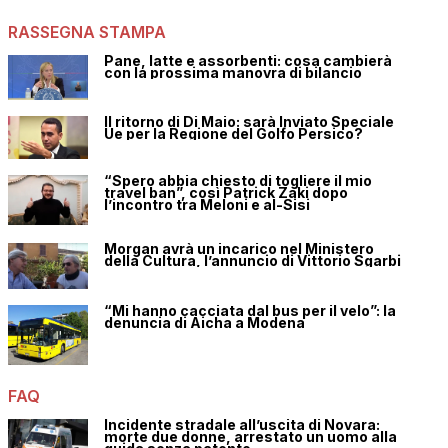
RASSEGNA STAMPA
Pane, latte e assorbenti: cosa cambierà
con la prossima manovra di bilancio
Il ritorno di Di Maio: sarà Inviato Speciale
Ue per la Regione del Golfo Persico?
“Spero abbia chiesto di togliere il mio
travel ban”, così Patrick Zaki dopo
l’incontro tra Meloni e al-Sisi
Morgan avrà un incarico nel Ministero
della Cultura, l’annuncio di Vittorio Sgarbi
“Mi hanno cacciata dal bus per il velo”: la
denuncia di Aicha a Modena
FAQ
Incidente stradale all’uscita di Novara:
morte due donne, arrestato un uomo alla