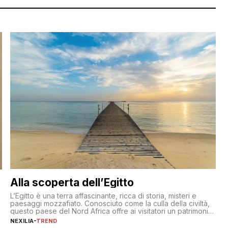
Alla scoperta dell’Egitto
L’Egitto è una terra affascinante, ricca di storia, misteri e
paesaggi mozzafiato. Conosciuto come la culla della civiltà,
questo paese del Nord Africa offre ai visitatori un patrimonio
culturale unico al mondo. Attraverso i millenni, l’Egitto è stato
NEXILIA
-
TREND
il crocevia di grandi civiltà e culture, che hanno lasciato