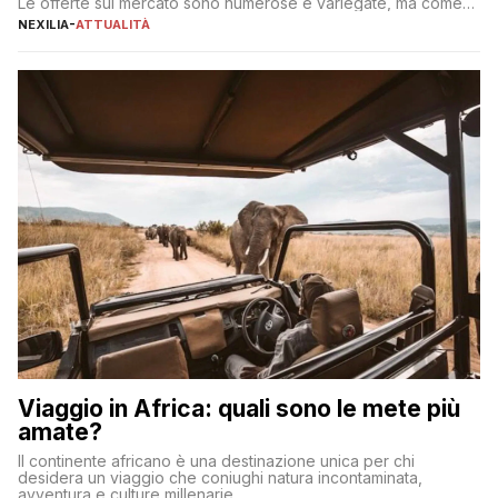
Le offerte sul mercato sono numerose e variegate, ma come
individuare quella più adatta alle proprie esigenze senza
NEXILIA
-
ATTUALITÀ
incorrere in costi nascosti? Optare per un conto zero spese
significa eliminare le spese di gestione che spesso incidono
sul […]
Viaggio in Africa: quali sono le mete più
amate?
Il continente africano è una destinazione unica per chi
desidera un viaggio che coniughi natura incontaminata,
avventura e culture millenarie