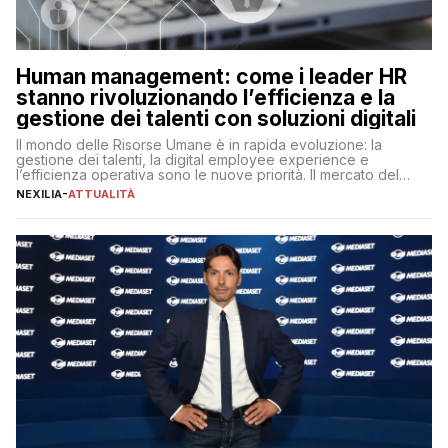
Human management: come i leader HR
stanno rivoluzionando l’efficienza e la
gestione dei talenti con soluzioni digitali
Il mondo delle Risorse Umane è in rapida evoluzione: la
gestione dei talenti, la digital employee experience e
l’efficienza operativa sono le nuove priorità. Il mercato del
lavoro, d’altra parte, è sempre più competitivo con una lotta
NEXILIA
-
ATTUALITÀ
per aggiudicarsi i talenti più validi che si intensifica e le
aspettative dei dipendenti in continua evoluzione. I […]