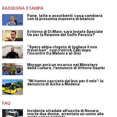
RASSEGNA STAMPA
Pane, latte e assorbenti: cosa cambierà
con la prossima manovra di bilancio
Il ritorno di Di Maio: sarà Inviato Speciale
Ue per la Regione del Golfo Persico?
“Spero abbia chiesto di togliere il mio
travel ban”, così Patrick Zaki dopo
l’incontro tra Meloni e al-Sisi
Morgan avrà un incarico nel Ministero
della Cultura, l’annuncio di Vittorio Sgarbi
“Mi hanno cacciata dal bus per il velo”: la
denuncia di Aicha a Modena
FAQ
Incidente stradale all’uscita di Novara:
morte due donne, arrestato un uomo alla
guida senza patente