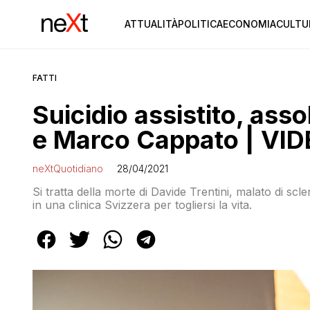
ATTUALITÀ
POLITICA
ECONOMIA
CULTU
FATTI
Suicidio assistito, ass
e Marco Cappato | VI
neXtQuotidiano
28/04/2021
Si tratta della morte di Davide Trentini, malato di scle
in una clinica Svizzera per togliersi la vita.