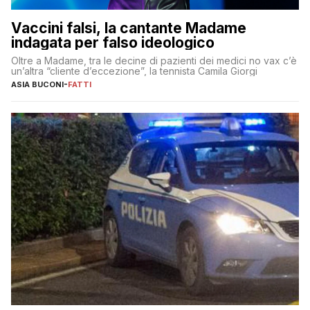
Vaccini falsi, la cantante Madame
indagata per falso ideologico
Oltre a Madame, tra le decine di pazienti dei medici no vax c’è
un’altra “cliente d’eccezione”, la tennista Camila Giorgi
ASIA BUCONI
-
FATTI