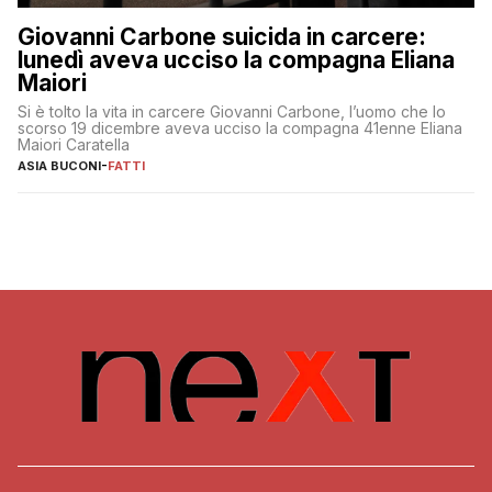
Giovanni Carbone suicida in carcere:
lunedì aveva ucciso la compagna Eliana
Maiori
Si è tolto la vita in carcere Giovanni Carbone, l’uomo che lo
scorso 19 dicembre aveva ucciso la compagna 41enne Eliana
Maiori Caratella
ASIA BUCONI
-
FATTI