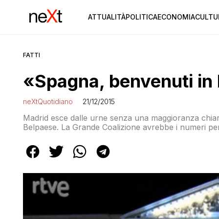
ATTUALITÀ
POLITICA
ECONOMIA
CULTU
FATTI
«Spagna, benvenuti in 
neXtQuotidiano
21/12/2015
Madrid esce dalle urne senza una maggioranza chiara.
Belpaese. La Grande Coalizione avrebbe i numeri per 
tripartito PSOE, Podemos, C’s. Ma appare una strada