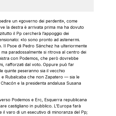
mpedire un «governo dei perdenti», come
dove la destra è arrivata prima ma ha dovuto
zitutto il Pp cercherà l’appoggio dei
mensionato: «Io sono pronto ad astenermi.
to. Il Psoe di Pedro Sánchez ha ulteriormente
1; ma paradossalmente si ritrova al centro dei
sinistra con Podemos, che però dovrebbe
ani, rafforzati dal voto. Oppure può far
le quinte peseranno sia il vecchio
z e Rubalcaba che non Zapatero — sia le
 Chacón e la presidenta andalusa Susana
ra, verso Podemos e Erc, Esquerra republicana
rlare castigliano in pubblico. L’Europa farà
 il varo di un esecutivo di minoranza del Pp;