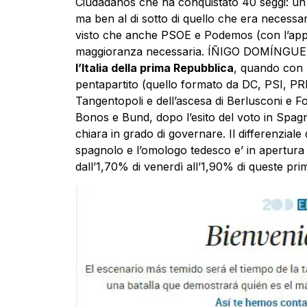
Ciudadanos che ha conquistato 40 seggi: un o
ma ben al di sotto di quello che era necessari
visto che anche PSOE e Podemos (con l’apport
maggioranza necessaria. ÍÑIGO DOMÍNGUEZ
l’Italia della prima Repubblica
, quando con 
pentapartito (quello formato da DC, PSI, PRI,
Tangentopoli e dell’ascesa di Berlusconi e Fo
Bonos e Bund, dopo l’esito del voto in
Spag
chiara in grado di governare. Il differenziale
spagnolo e l’omologo tedesco e’ in apertura
dall’1,70% di venerdì all’1,90% di queste prim