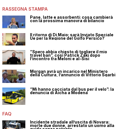
RASSEGNA STAMPA
Pane, latte e assorbenti: cosa cambierà
con la prossima manovra di bilancio
Il ritorno di Di Maio: sarà Inviato Speciale
Ue per la Regione del Golfo Persico?
“Spero abbia chiesto di togliere il mio
travel ban”, così Patrick Zaki dopo
l’incontro tra Meloni e al-Sisi
Morgan avrà un incarico nel Ministero
della Cultura, l’annuncio di Vittorio Sgarbi
“Mi hanno cacciata dal bus per il velo”: la
denuncia di Aicha a Modena
FAQ
Incidente stradale all’uscita di Novara:
morte due donne, arrestato un uomo alla
guida senza patente