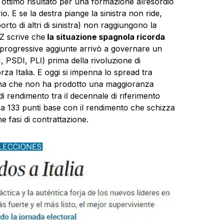
ttimo risultato per una formazione all’esordio
o. E se la destra piange la sinistra non ride,
o di altri di sinistra) non raggiungono la
 scrive che
la situazione spagnola ricorda
progressive aggiunte arrivò a governare un
 PSDI, PLI) prima della rivoluzione di
rza Italia. E oggi si impenna lo spread tra
na
che non ha prodotto una maggioranza
 di rendimento tra il decennale di riferimento
 a 133 punti base con il rendimento che schizza
e fasi di contrattazione.