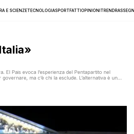
RA E SCIENZE
TECNOLOGIA
SPORT
FATTI
OPINIONI
TREND
RASSEGN
Italia»
 El Pais evoca l’esperienza del Pentapartito nel
governare, ma c’è chi la esclude. L’alternativa è un
 impraticabile