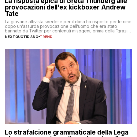
La risposta epica di Greta Thunberg alle
provocazioni dell’ex kickboxer Andrew
Tate
La giovane attivista svedese per il clima ha risposto per le rime
dopo un’assurda provocazione dell’uomo che era stato
bannato da Twitter per contenuti misogeni, prima della “grazia”
di Elon Musk
NEXTQUOTIDIANO
-
TREND
Lo strafalcione grammaticale della Lega