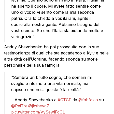
ha aperto il cuore. Mi avete fatto sentire come
uno di voi: io vi sento come la mia seconda
patria. Ora lo chiedo a voi: italiani, aprite il
cuore alla nostra gente. Abbiamo bisogno del
vostro aiuto. So che l’Italia sta aiutando molto e
vi ringrazio”.
Andriy Shevchenko ha poi proseguito con la sue
testimonianza di quel che sta accadendo a Kyiv e nelle
altre città dell’Ucraina, facendo sponda su storie
personali e della sua famiglia.
“Sembra un brutto sogno, che domani mi
sveglio e ritorno a una vita normale, ma
capisco che no… questa è la realtà.”
– Andriy Shevchenko a
#CTCF
da
@fabfazio
su
@RaiTre
.
@jksheva7
pic.twitter.com/VySewlFdOL