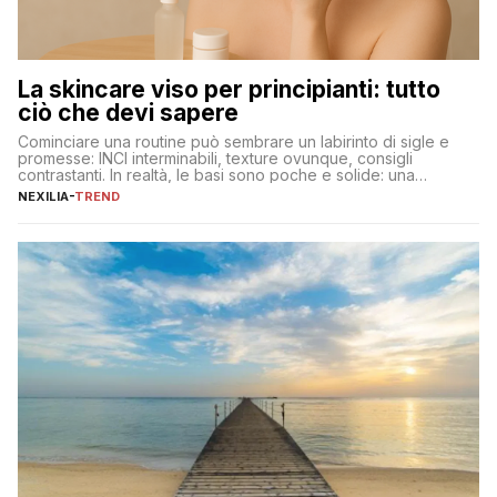
La skincare viso per principianti: tutto
ciò che devi sapere
Cominciare una routine può sembrare un labirinto di sigle e
promesse: INCI interminabili, texture ovunque, consigli
contrastanti. In realtà, le basi sono poche e solide: una
detersione delicata che non impoverisce, un’idratazione
NEXILIA
-
TREND
calibrata con sieri e creme ben formulati, e la fotoprotezione
ogni mattina per preservare i progressi. Da qui si costruisce
tutto il resto. […]