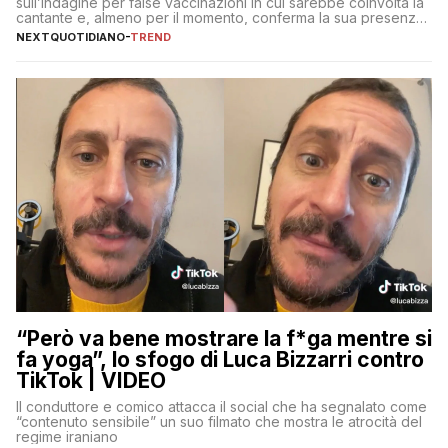
sull’indagine per false vaccinazioni in cui sarebbe coinvolta la
cantante e, almeno per il momento, conferma la sua presenza
sul palco dell’Ariston
NEXTQUOTIDIANO
-
TREND
“Però va bene mostrare la f*ga mentre si
fa yoga”, lo sfogo di Luca Bizzarri contro
TikTok | VIDEO
Il conduttore e comico attacca il social che ha segnalato come
“contenuto sensibile” un suo filmato che mostra le atrocità del
regime iraniano