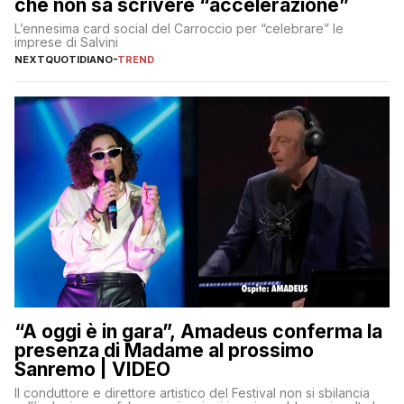
che non sa scrivere “accelerazione”
L’ennesima card social del Carroccio per “celebrare” le
imprese di Salvini
NEXTQUOTIDIANO
-
TREND
“A oggi è in gara”, Amadeus conferma la
presenza di Madame al prossimo
Sanremo | VIDEO
Il conduttore e direttore artistico del Festival non si sbilancia