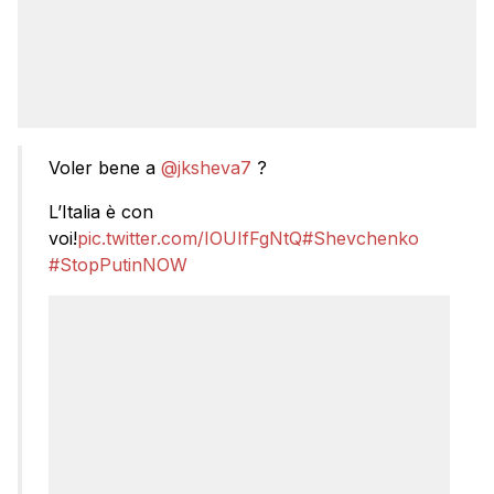
Voler bene a
@jksheva7
?
L’Italia è con
voi!
pic.twitter.com/IOUIfFgNtQ
#Shevchenko
#StopPutinNOW