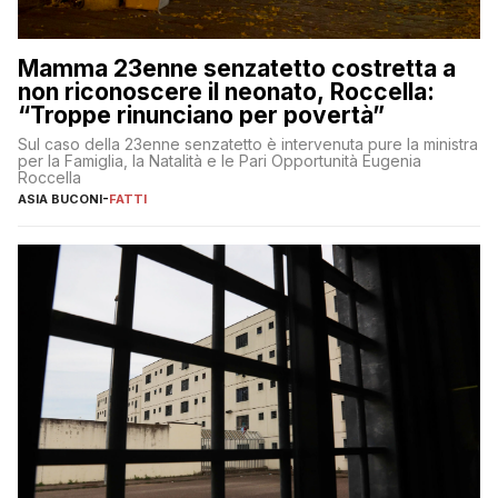
Mamma 23enne senzatetto costretta a
non riconoscere il neonato, Roccella:
“Troppe rinunciano per povertà”
Sul caso della 23enne senzatetto è intervenuta pure la ministra
per la Famiglia, la Natalità e le Pari Opportunità Eugenia
Roccella
ASIA BUCONI
-
FATTI