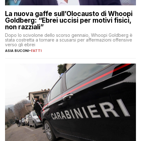
La nuova gaffe sull’Olocausto di Whoopi
Goldberg: “Ebrei uccisi per motivi fisici,
non razziali”
Dopo lo scivolone dello scorso gennaio, Whoopi Goldberg è
stata costretta a tornare a scusarsi per affermazioni offensive
verso gli ebrei
ASIA BUCONI
-
FATTI