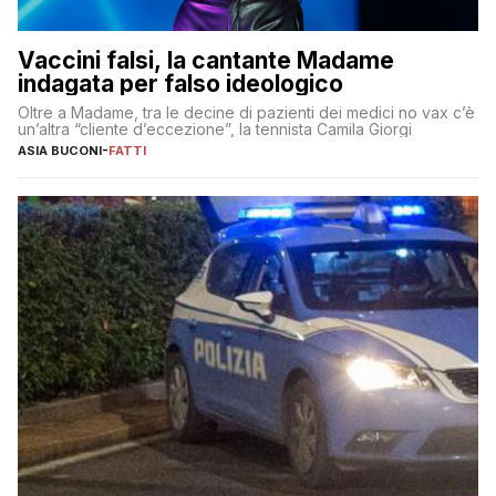
Vaccini falsi, la cantante Madame
indagata per falso ideologico
Oltre a Madame, tra le decine di pazienti dei medici no vax c’è
un’altra “cliente d’eccezione”, la tennista Camila Giorgi
ASIA BUCONI
-
FATTI