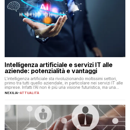
Intelligenza artificiale e servizi IT alle
aziende: potenzialità e vantaggi
L’intelligenza artificiale sta rivoluzionando moltissimi settori,
primo tra tutti quello aziendale, in particolare nei servizi IT alle
imprese. Infatti l’AI non è più una visione futuristica, ma una
realtà operativa che sta portando a un cambio significativo in
NEXILIA
-
ATTUALITÀ
ogni ambito. L’inserimento delle tecnologie di intelligenza
artificiale porta non solo all’ottimizzazione di diverse
operazioni, bensì comporta […]