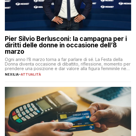
Pier Silvio Berlusconi: la campagna per i
diritti delle donne in occasione dell’8
marzo
Ogni anno l’8 marzo torna a far parlare di sé. La Festa della
Donna diventa occasione di dibattito, riflessione, momento per
prendere una posizione e dar valore alla figura femminile nella
sua complessità e crucialità. A lanciare un messaggio “forte e
NEXILIA
-
ATTUALITÀ
chiaro” quest’anno è stato anche Pier Silvio Berlusconi,
amministratore delegato di Mediaset, che ha […]