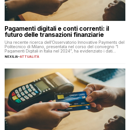
Pagamenti digitali e conti correnti: il
futuro delle transazioni finanziarie
Una recente ricerca dell’Osservatorio Innovative Payments del
Politecnico di Milano, presentata nel corso del convegno “I
Pagamenti Digitali in Italia nel 2024”, ha evidenziato i dati
definitivi del primo semestre 2024 relativamente alle
NEXILIA
-
ATTUALITÀ
transazioni dei pagamenti digitali con carta nel nostro Paese:
223 miliardi di euro. Si ritiene che il totale relativo ai 12 mesi […]