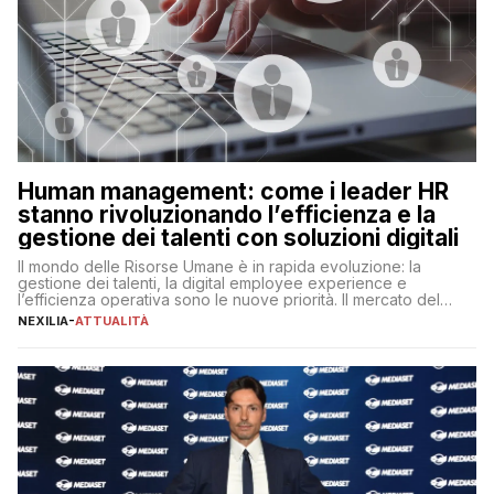
Human management: come i leader HR
stanno rivoluzionando l’efficienza e la
gestione dei talenti con soluzioni digitali
Il mondo delle Risorse Umane è in rapida evoluzione: la
gestione dei talenti, la digital employee experience e
l’efficienza operativa sono le nuove priorità. Il mercato del
lavoro, d’altra parte, è sempre più competitivo con una lotta
NEXILIA
-
ATTUALITÀ
per aggiudicarsi i talenti più validi che si intensifica e le
aspettative dei dipendenti in continua evoluzione. I […]