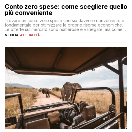
Conto zero spese: come scegliere quello
più conveniente
Trovare un conto zero spese che sia davvero conveniente è
fondamentale per ottimizzare le proprie risorse economiche.
Le offerte sul mercato sono numerose e variegate, ma come
individuare quella più adatta alle proprie esigenze senza
NEXILIA
-
ATTUALITÀ
incorrere in costi nascosti? Optare per un conto zero spese
significa eliminare le spese di gestione che spesso incidono
sul […]