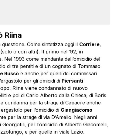
ò Riina
 questione. Come sintetizza oggi il
Corriere
,
olo o con altri). Il primo nel ‘92, in
e. Nel 1993 come mandante dell’omicidio del
dio di tre pentiti e di un cognato di Tommaso
e Russo
e anche per quelli dei commissari
rgastolo per gli omicidi di
Piersanti
Dopo, Riina viene condannato di nuovo
liti e poi di Carlo Alberto dalla Chiesa, di Boris
ssa condanna per la strage di Capaci e anche
ergastolo per l’omicidio di
Giangiacomo
 per la strage di via D’Amelio. Negli anni
i Georgofili, per l’omicidio di Alberto Giacomelli,
izzolungo, e per quella in viale Lazio.