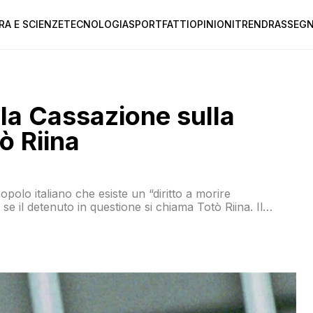
RA E SCIENZE
TECNOLOGIA
SPORT
FATTI
OPINIONI
TREND
RASSEGN
la Cassazione sulla
ò Riina
opolo italiano che esiste un “diritto a morire
e il detenuto in questione si chiama Totò Riina. Il
zaccio non ha deciso che Riina deve essere scarcerato.