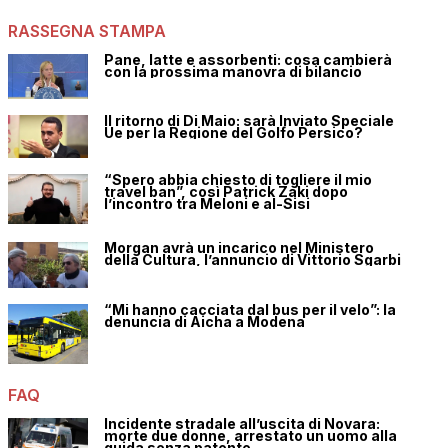
RASSEGNA STAMPA
Pane, latte e assorbenti: cosa cambierà
con la prossima manovra di bilancio
Il ritorno di Di Maio: sarà Inviato Speciale
Ue per la Regione del Golfo Persico?
“Spero abbia chiesto di togliere il mio
travel ban”, così Patrick Zaki dopo
l’incontro tra Meloni e al-Sisi
Morgan avrà un incarico nel Ministero
della Cultura, l’annuncio di Vittorio Sgarbi
“Mi hanno cacciata dal bus per il velo”: la
denuncia di Aicha a Modena
FAQ
Incidente stradale all’uscita di Novara:
morte due donne, arrestato un uomo alla
guida senza patente