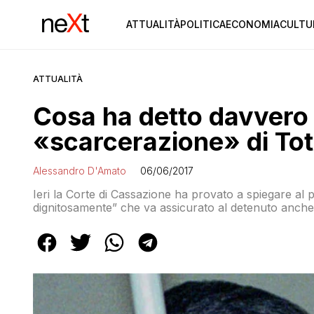
ATTUALITÀ
POLITICA
ECONOMIA
CULTU
ATTUALITÀ
Cosa ha detto davvero 
«scarcerazione» di Tot
Alessandro D'Amato
06/06/2017
Ieri la Corte di Cassazione ha provato a spiegare al p
dignitosamente” che va assicurato al detenuto anche s
popolo italiano non l’ha presa bene. Eppure il Palaz
Né si è mai sognato di pensarlo