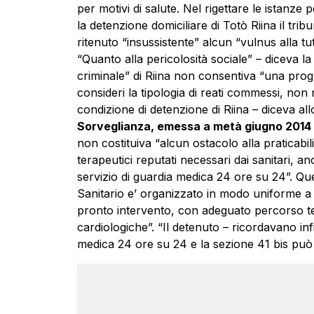
per motivi di salute. Nel rigettare le istanze 
la detenzione domiciliare di Totò Riina il tr
ritenuto “insussistente” alcun “vulnus alla tut
“Quanto alla pericolosità sociale” – diceva la
criminale” di Riina non consentiva “una progn
consideri la tipologia di reati commessi, non
condizione di detenzione di Riina – diceva all
Sorveglianza, emessa a metà giugno 2014 e
non costituiva “alcun ostacolo alla praticabili
terapeutici reputati necessari dai sanitari, an
servizio di guardia medica 24 ore su 24”. Que
Sanitario e’ organizzato in modo uniforme a li
pronto intervento, con adeguato percorso te
cardiologiche”. “Il detenuto – ricordavano infi
medica 24 ore su 24 e la sezione 41 bis può