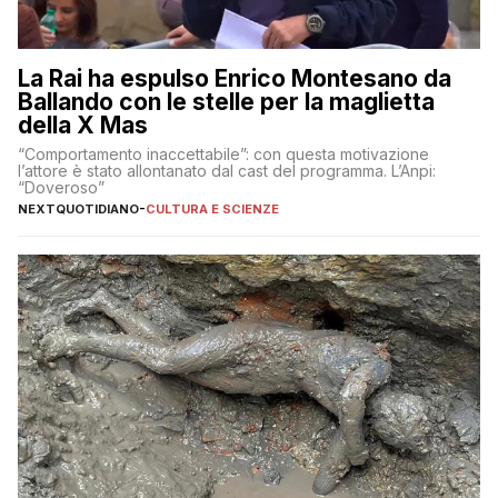
La Rai ha espulso Enrico Montesano da
Ballando con le stelle per la maglietta
della X Mas
“Comportamento inaccettabile”: con questa motivazione
l’attore è stato allontanato dal cast del programma. L’Anpi:
“Doveroso”
NEXTQUOTIDIANO
-
CULTURA E SCIENZE