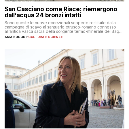
San Casciano come Riace: riemergono
dall’acqua 24 bronzi intatti
Sono queste le nuove eccezionali scoperte restituite dalla
campagna di scavo al santuario etrusco-romano connesso
all’antica vasca sacra della sorgente termo-minerale del Bagno
Grande
ASIA BUCONI
-
CULTURA E SCIENZE