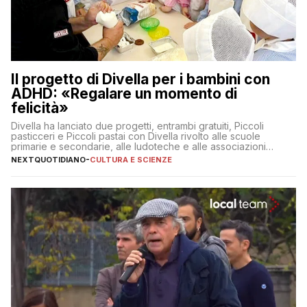
Il progetto di Divella per i bambini con
ADHD: «Regalare un momento di
felicità»
Divella ha lanciato due progetti, entrambi gratuiti, Piccoli
pasticceri e Piccoli pastai con Divella rivolto alle scuole
primarie e secondarie, alle ludoteche e alle associazioni
pugliesi che si occupano di bambini con ADHD
NEXTQUOTIDIANO
-
CULTURA E SCIENZE