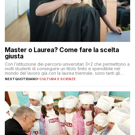
Master o Laurea? Come fare la scelta
giusta
Con l’istituzione dei percorsi universitari 3+2 che permettono a
molti studenti di conseguire un titolo finito e spendibile nel
mondo del lavoro già con la laurea triennale, sono tanti gli
interrogativi che si pongono gli studenti una volta raggiunto
NEXTQUOTIDIANO
-
CULTURA E SCIENZE
l’obiettivo di primo livello