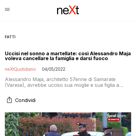
FATTI
Uccisi nel sonno a martellate: così Alessandro Maja
voleva cancellare la famiglia e darsi fuoco
neXtQuotidiano
04/05/2022
Alessandro Maja, architetto 57enne di Samarate
(Varese), avrebbe ucciso sua moglie e sua figlia a
martellate, ferendo gravemente anche il figlio 23enne:
è piantonato all’ospedale di Busto Arsizio
Condividi