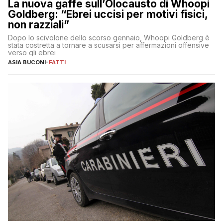
La nuova gaffe sull’Olocausto di Whoopi
Goldberg: “Ebrei uccisi per motivi fisici,
non razziali”
Dopo lo scivolone dello scorso gennaio, Whoopi Goldberg è
stata costretta a tornare a scusarsi per affermazioni offensive
verso gli ebrei
ASIA BUCONI
-
FATTI