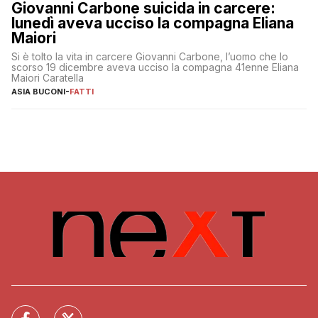
Giovanni Carbone suicida in carcere:
lunedì aveva ucciso la compagna Eliana
Maiori
Si è tolto la vita in carcere Giovanni Carbone, l’uomo che lo
scorso 19 dicembre aveva ucciso la compagna 41enne Eliana
Maiori Caratella
ASIA BUCONI
-
FATTI