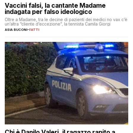
Vaccini falsi, la cantante Madame
indagata per falso ideologico
Oltre a Madame, tra le decine di pazienti dei medici no vax c’è
un’altra “cliente d’eccezione”, la tennista Camila Giorgi
ASIA BUCONI
-
FATTI
Chi è Danilo Valeri, il ragazzo rapito a