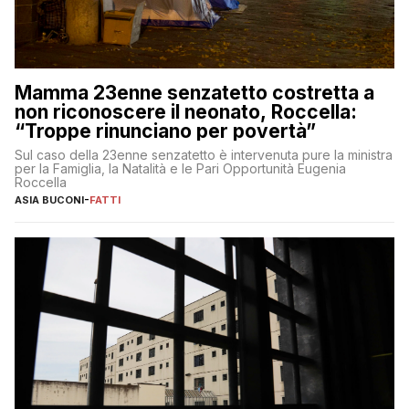
Mamma 23enne senzatetto costretta a
non riconoscere il neonato, Roccella:
“Troppe rinunciano per povertà”
Sul caso della 23enne senzatetto è intervenuta pure la ministra
per la Famiglia, la Natalità e le Pari Opportunità Eugenia
Roccella
ASIA BUCONI
-
FATTI