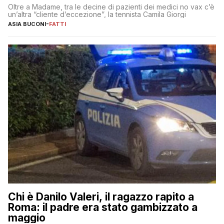
Oltre a Madame, tra le decine di pazienti dei medici no vax c’è
un’altra “cliente d’eccezione”, la tennista Camila Giorgi
ASIA BUCONI
-
FATTI
Chi è Danilo Valeri, il ragazzo rapito a
Roma: il padre era stato gambizzato a
maggio