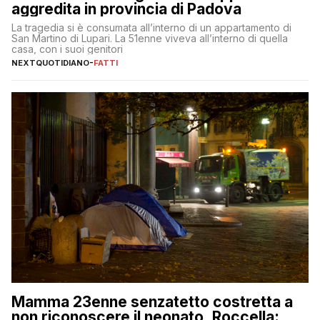
aggredita in provincia di Padova
La tragedia si è consumata all’interno di un appartamento di
San Martino di Lupari. La 51enne viveva all’interno di quella
casa, con i suoi genitori
NEXTQUOTIDIANO
-
FATTI
Mamma 23enne senzatetto costretta a
non riconoscere il neonato, Roccella: