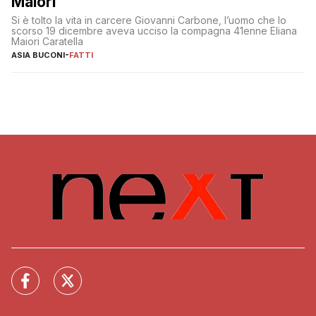
Maiori
Si è tolto la vita in carcere Giovanni Carbone, l’uomo che lo
scorso 19 dicembre aveva ucciso la compagna 41enne Eliana
Maiori Caratella
ASIA BUCONI
-
FATTI