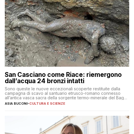
San Casciano come Riace: riemergono
dall’acqua 24 bronzi intatti
Sono queste le nuove eccezionali scoperte restituite dalla
campagna di scavo al santuario etrusco-romano connesso
all’antica vasca sacra della sorgente termo-minerale del Bagno
Grande
ASIA BUCONI
-
CULTURA E SCIENZE