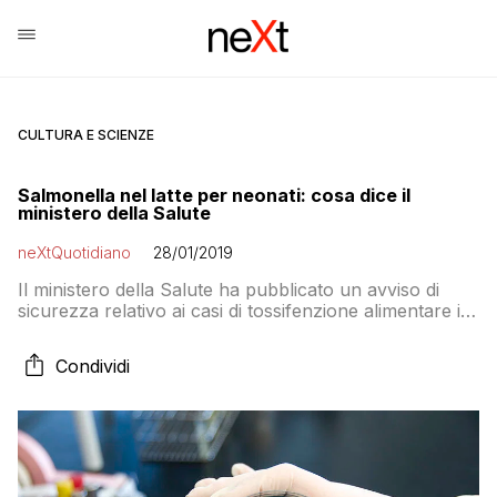
CULTURA E SCIENZE
Salmonella nel latte per neonati: cosa dice il
ministero della Salute
neXtQuotidiano
28/01/2019
Il ministero della Salute ha pubblicato un avviso di
sicurezza relativo ai casi di tossifenzione alimentare in
Francia causati da salmonella. Sono state
ritirate 400.000 confezioni di latte di riso per la prima
Condividi
infanzia a marchio Modilac. In Italia per ora non si ha
notizia di lotti contaminati