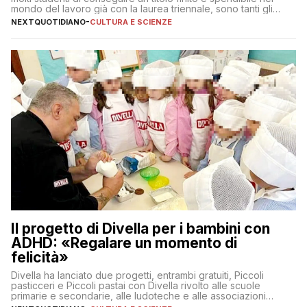
mondo del lavoro già con la laurea triennale, sono tanti gli
interrogativi che si pongono gli studenti una volta raggiunto
NEXTQUOTIDIANO
-
CULTURA E SCIENZE
l’obiettivo di primo livello
Il progetto di Divella per i bambini con
ADHD: «Regalare un momento di
felicità»
Divella ha lanciato due progetti, entrambi gratuiti, Piccoli
pasticceri e Piccoli pastai con Divella rivolto alle scuole
primarie e secondarie, alle ludoteche e alle associazioni
pugliesi che si occupano di bambini con ADHD