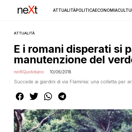
ATTUALITÀ
POLITICA
ECONOMIA
CULTU
ATTUALITÀ
E i romani disperati si 
manutenzione del verd
neXtQuotidiano
10/06/2018
Succede ai giardini di via Flaminia: una colletta per a