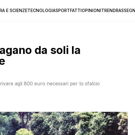
RA E SCIENZE
TECNOLOGIA
SPORT
FATTI
OPINIONI
TREND
RASSEGN
pagano da soli la
e
rrivare agli 800 euro necessari per lo sfalcio