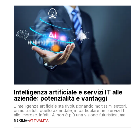
Intelligenza artificiale e servizi IT alle
aziende: potenzialità e vantaggi
L’intelligenza artificiale sta rivoluzionando moltissimi settori,
primo tra tutti quello aziendale, in particolare nei servizi IT
alle imprese. Infatti l’AI non è più una visione futuristica, ma
una realtà operativa che sta portando a un cambio
NEXILIA
-
ATTUALITÀ
significativo in ogni ambito. L’inserimento delle tecnologie di
intelligenza artificiale porta non solo all’ottimizzazione di