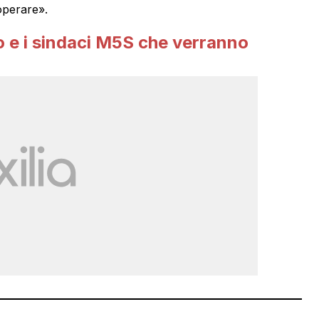
operare».
o e i sindaci M5S che verranno