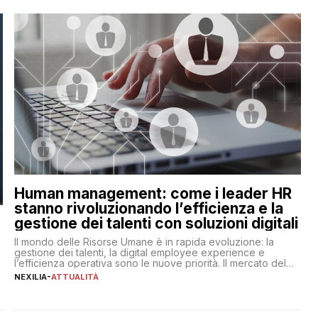
Human management: come i leader HR
stanno rivoluzionando l’efficienza e la
gestione dei talenti con soluzioni digitali
Il mondo delle Risorse Umane è in rapida evoluzione: la
gestione dei talenti, la digital employee experience e
l’efficienza operativa sono le nuove priorità. Il mercato del
lavoro, d’altra parte, è sempre più competitivo con una lotta
NEXILIA
-
ATTUALITÀ
per aggiudicarsi i talenti più validi che si intensifica e le
aspettative dei dipendenti in continua evoluzione. I […]