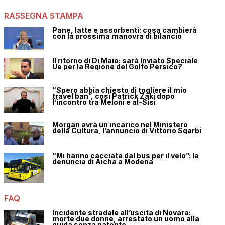
RASSEGNA STAMPA
Pane, latte e assorbenti: cosa cambierà
con la prossima manovra di bilancio
Il ritorno di Di Maio: sarà Inviato Speciale
Ue per la Regione del Golfo Persico?
“Spero abbia chiesto di togliere il mio
travel ban”, così Patrick Zaki dopo
l’incontro tra Meloni e al-Sisi
Morgan avrà un incarico nel Ministero
della Cultura, l’annuncio di Vittorio Sgarbi
“Mi hanno cacciata dal bus per il velo”: la
denuncia di Aicha a Modena
FAQ
Incidente stradale all’uscita di Novara:
morte due donne, arrestato un uomo alla
guida senza patente