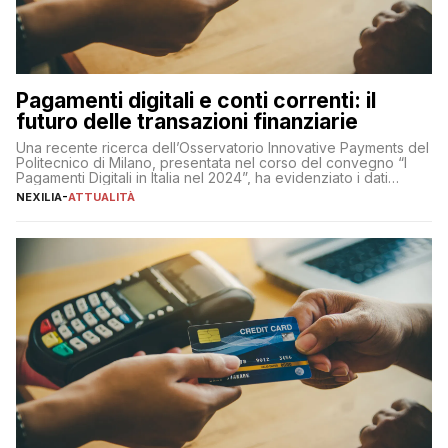
Pagamenti digitali e conti correnti: il
futuro delle transazioni finanziarie
Una recente ricerca dell’Osservatorio Innovative Payments del
Politecnico di Milano, presentata nel corso del convegno “I
Pagamenti Digitali in Italia nel 2024”, ha evidenziato i dati
definitivi del primo semestre 2024 relativamente alle
NEXILIA
-
ATTUALITÀ
transazioni dei pagamenti digitali con carta nel nostro Paese:
223 miliardi di euro. Si ritiene che il totale relativo ai 12 mesi […]