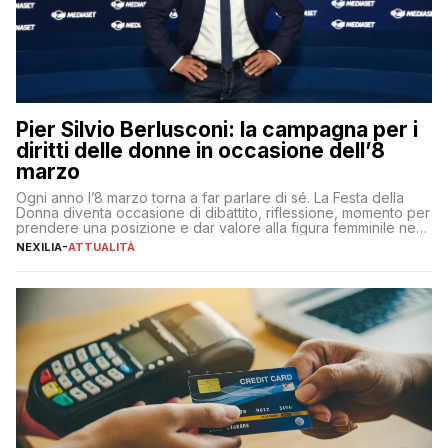
Pier Silvio Berlusconi: la campagna per i
diritti delle donne in occasione dell’8
marzo
Ogni anno l’8 marzo torna a far parlare di sé. La Festa della
Donna diventa occasione di dibattito, riflessione, momento per
prendere una posizione e dar valore alla figura femminile nella
sua complessità e crucialità. A lanciare un messaggio “forte e
NEXILIA
-
ATTUALITÀ
chiaro” quest’anno è stato anche Pier Silvio Berlusconi,
amministratore delegato di Mediaset, che ha […]