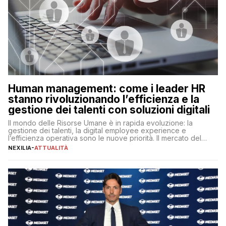
Human management: come i leader HR
stanno rivoluzionando l’efficienza e la
gestione dei talenti con soluzioni digitali
Il mondo delle Risorse Umane è in rapida evoluzione: la
gestione dei talenti, la digital employee experience e
l’efficienza operativa sono le nuove priorità. Il mercato del
lavoro, d’altra parte, è sempre più competitivo con una lotta
NEXILIA
-
ATTUALITÀ
per aggiudicarsi i talenti più validi che si intensifica e le
aspettative dei dipendenti in continua evoluzione. I […]