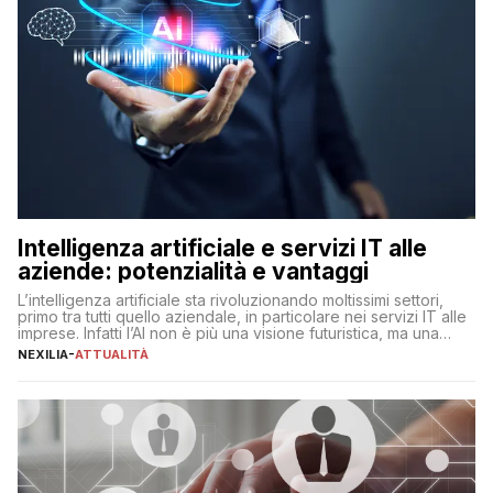
Intelligenza artificiale e servizi IT alle
aziende: potenzialità e vantaggi
L’intelligenza artificiale sta rivoluzionando moltissimi settori,
primo tra tutti quello aziendale, in particolare nei servizi IT alle
imprese. Infatti l’AI non è più una visione futuristica, ma una
realtà operativa che sta portando a un cambio significativo in
NEXILIA
-
ATTUALITÀ
ogni ambito. L’inserimento delle tecnologie di intelligenza
artificiale porta non solo all’ottimizzazione di diverse
operazioni, bensì comporta […]