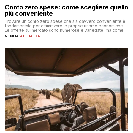
Conto zero spese: come scegliere quello
più conveniente
Trovare un conto zero spese che sia davvero conveniente è
fondamentale per ottimizzare le proprie risorse economiche.
Le offerte sul mercato sono numerose e variegate, ma come
individuare quella più adatta alle proprie esigenze senza
NEXILIA
-
ATTUALITÀ
incorrere in costi nascosti? Optare per un conto zero spese
significa eliminare le spese di gestione che spesso incidono
sul […]