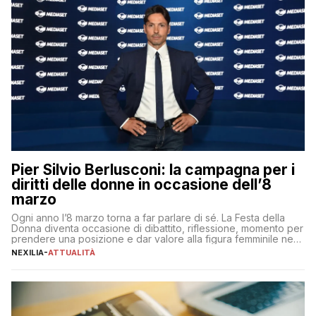
Pier Silvio Berlusconi: la campagna per i
diritti delle donne in occasione dell’8
marzo
Ogni anno l’8 marzo torna a far parlare di sé. La Festa della
Donna diventa occasione di dibattito, riflessione, momento per
prendere una posizione e dar valore alla figura femminile nella
sua complessità e crucialità. A lanciare un messaggio “forte e
NEXILIA
-
ATTUALITÀ
chiaro” quest’anno è stato anche Pier Silvio Berlusconi,
amministratore delegato di Mediaset, che ha […]