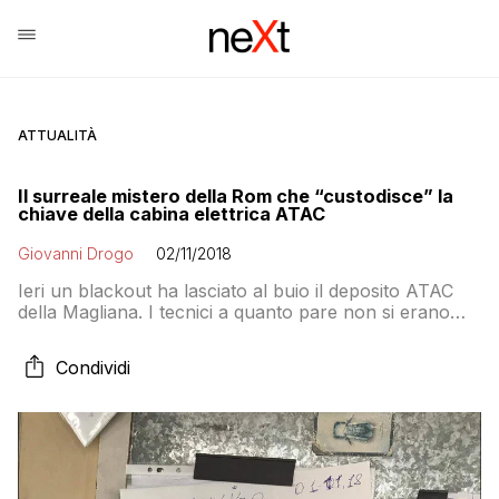
ATTUALITÀ
Il surreale mistero della Rom che “custodisce” la
chiave della cabina elettrica ATAC
Giovanni Drogo
02/11/2018
Ieri un blackout ha lasciato al buio il deposito ATAC
della Magliana. I tecnici a quanto pare non si erano
accorti che negli ultimi anni il vicino campo Rom aveva
“inglobato” la cabina elettrica e quando sono
Condividi
intervenuti gli agenti si è scoperto che una residente
del campo aveva la chiave del lucchetto