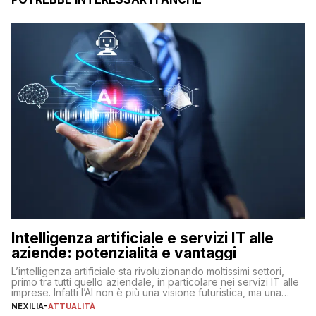
Intelligenza artificiale e servizi IT alle
aziende: potenzialità e vantaggi
L’intelligenza artificiale sta rivoluzionando moltissimi settori,
primo tra tutti quello aziendale, in particolare nei servizi IT alle
imprese. Infatti l’AI non è più una visione futuristica, ma una
realtà operativa che sta portando a un cambio significativo in
NEXILIA
-
ATTUALITÀ
ogni ambito. L’inserimento delle tecnologie di intelligenza