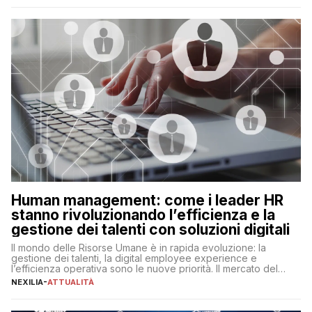
artificiale porta non solo all’ottimizzazione di diverse
operazioni, bensì comporta […]
Human management: come i leader HR
stanno rivoluzionando l’efficienza e la
gestione dei talenti con soluzioni digitali
Il mondo delle Risorse Umane è in rapida evoluzione: la
gestione dei talenti, la digital employee experience e
l’efficienza operativa sono le nuove priorità. Il mercato del
lavoro, d’altra parte, è sempre più competitivo con una lotta
NEXILIA
-
ATTUALITÀ
per aggiudicarsi i talenti più validi che si intensifica e le
aspettative dei dipendenti in continua evoluzione. I […]