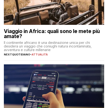
Viaggio in Africa: quali sono le mete più
amate?
Il continente africano è una destinazione unica per chi
desidera un viaggio che coniughi natura incontaminata,
avventura e culture millenarie
NEXTQUOTIDIANO
-
ATTUALITÀ