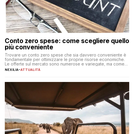
Conto zero spese: come scegliere quello
più conveniente
Trovare un conto zero spese che sia davvero conveniente è
fondamentale per ottimizzare le proprie risorse economiche.
Le offerte sul mercato sono numerose e variegate, ma come
individuare quella più adatta alle proprie esigenze senza
NEXILIA
-
ATTUALITÀ
incorrere in costi nascosti? Optare per un conto zero spese
significa eliminare le spese di gestione che spesso incidono
sul […]