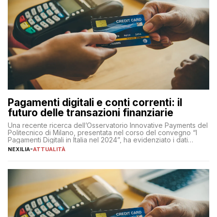
Pagamenti digitali e conti correnti: il
futuro delle transazioni finanziarie
Una recente ricerca dell’Osservatorio Innovative Payments del
Politecnico di Milano, presentata nel corso del convegno “I
Pagamenti Digitali in Italia nel 2024”, ha evidenziato i dati
definitivi del primo semestre 2024 relativamente alle
NEXILIA
-
ATTUALITÀ
transazioni dei pagamenti digitali con carta nel nostro Paese:
223 miliardi di euro. Si ritiene che il totale relativo ai 12 mesi […]