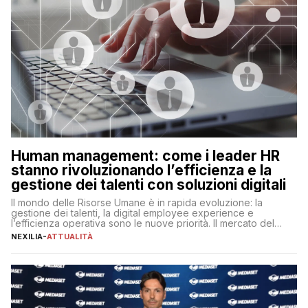
Human management: come i leader HR
stanno rivoluzionando l’efficienza e la
gestione dei talenti con soluzioni digitali
Il mondo delle Risorse Umane è in rapida evoluzione: la
gestione dei talenti, la digital employee experience e
l’efficienza operativa sono le nuove priorità. Il mercato del
lavoro, d’altra parte, è sempre più competitivo con una lotta
NEXILIA
-
ATTUALITÀ
per aggiudicarsi i talenti più validi che si intensifica e le
aspettative dei dipendenti in continua evoluzione. I […]