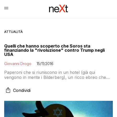
ATTUALITÀ
Quelli che hanno scoperto che Soros sta
finanziando la "rivoluzione" contro Trump negli
USA
Giovanni Drogo
15/11/2016
Paperoni che si riuniscono in un hotel (già qui
vengono in mente i Bilderberg), un ricco ebreo che
“finanzia” rivoluzioni colorate e che ha versato milioni
di dollari nella campagna della Clinton ed è subito l’ora
Condividi
del nostro complotto demo pluto giudaico massonico
preferito