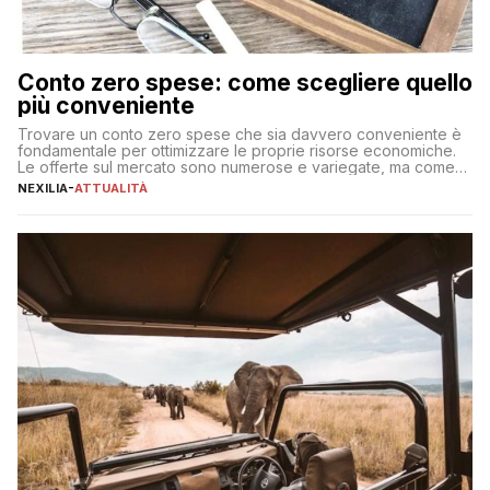
Conto zero spese: come scegliere quello
più conveniente
Trovare un conto zero spese che sia davvero conveniente è
fondamentale per ottimizzare le proprie risorse economiche.
Le offerte sul mercato sono numerose e variegate, ma come
individuare quella più adatta alle proprie esigenze senza
NEXILIA
-
ATTUALITÀ
incorrere in costi nascosti? Optare per un conto zero spese
significa eliminare le spese di gestione che spesso incidono
sul […]