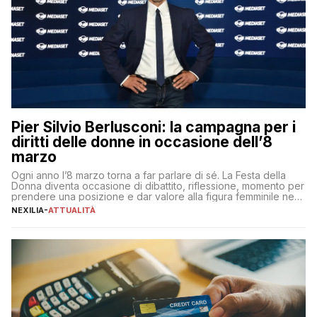
Pier Silvio Berlusconi: la campagna per i
diritti delle donne in occasione dell’8
marzo
Ogni anno l’8 marzo torna a far parlare di sé. La Festa della
Donna diventa occasione di dibattito, riflessione, momento per
prendere una posizione e dar valore alla figura femminile nella
sua complessità e crucialità. A lanciare un messaggio “forte e
NEXILIA
-
ATTUALITÀ
chiaro” quest’anno è stato anche Pier Silvio Berlusconi,
amministratore delegato di Mediaset, che ha […]