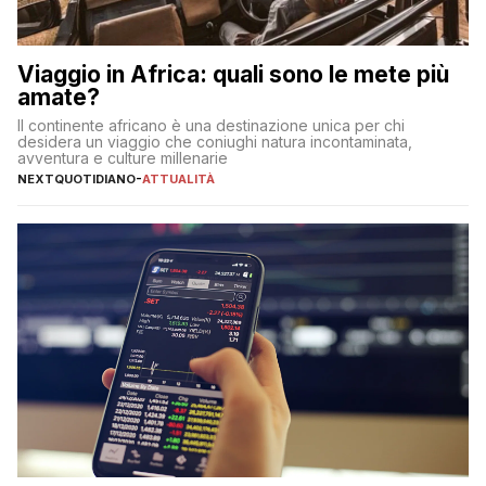
Viaggio in Africa: quali sono le mete più
amate?
Il continente africano è una destinazione unica per chi
desidera un viaggio che coniughi natura incontaminata,
avventura e culture millenarie
NEXTQUOTIDIANO
-
ATTUALITÀ