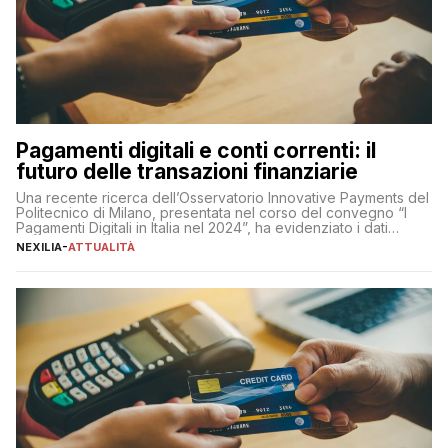
Pagamenti digitali e conti correnti: il
futuro delle transazioni finanziarie
Una recente ricerca dell’Osservatorio Innovative Payments del
Politecnico di Milano, presentata nel corso del convegno “I
Pagamenti Digitali in Italia nel 2024”, ha evidenziato i dati
definitivi del primo semestre 2024 relativamente alle
NEXILIA
-
ATTUALITÀ
transazioni dei pagamenti digitali con carta nel nostro Paese:
223 miliardi di euro. Si ritiene che il totale relativo ai 12 mesi […]