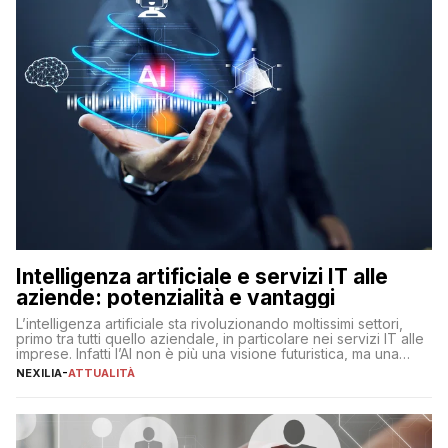
Intelligenza artificiale e servizi IT alle
aziende: potenzialità e vantaggi
L’intelligenza artificiale sta rivoluzionando moltissimi settori,
primo tra tutti quello aziendale, in particolare nei servizi IT alle
imprese. Infatti l’AI non è più una visione futuristica, ma una
realtà operativa che sta portando a un cambio significativo in
NEXILIA
-
ATTUALITÀ
ogni ambito. L’inserimento delle tecnologie di intelligenza
artificiale porta non solo all’ottimizzazione di diverse
operazioni, bensì comporta […]