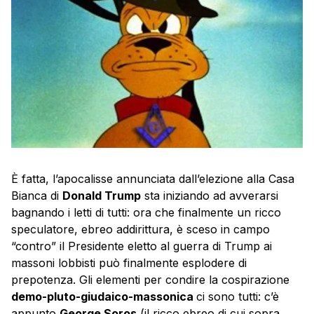
È fatta, l’apocalisse annunciata dall’elezione alla Casa
Bianca di
Donald Trump
sta iniziando ad avverarsi
bagnando i letti di tutti: ora che finalmente un ricco
speculatore, ebreo addirittura, è sceso in campo
“contro” il Presidente eletto al guerra di Trump ai
massoni lobbisti può finalmente esplodere di
prepotenza. Gli elementi per condire la cospirazione
demo-pluto-giudaico-massonica
ci sono tutti: c’è
appunto
George Soros
(il ricco ebreo di cui sopra