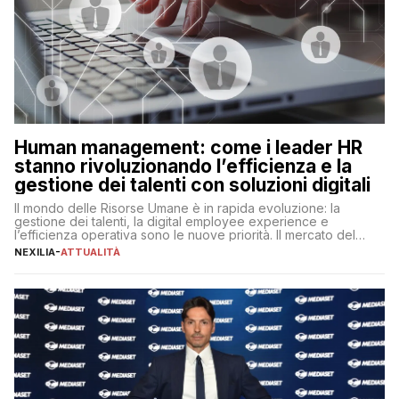
Human management: come i leader HR
stanno rivoluzionando l’efficienza e la
gestione dei talenti con soluzioni digitali
Il mondo delle Risorse Umane è in rapida evoluzione: la
gestione dei talenti, la digital employee experience e
l’efficienza operativa sono le nuove priorità. Il mercato del
lavoro, d’altra parte, è sempre più competitivo con una lotta
NEXILIA
-
ATTUALITÀ
per aggiudicarsi i talenti più validi che si intensifica e le
aspettative dei dipendenti in continua evoluzione. I […]