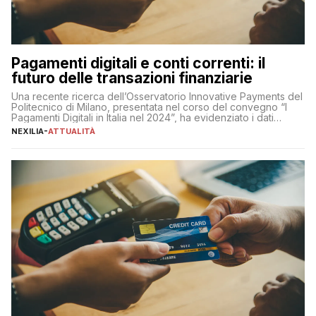
Pagamenti digitali e conti correnti: il
futuro delle transazioni finanziarie
Una recente ricerca dell’Osservatorio Innovative Payments del
Politecnico di Milano, presentata nel corso del convegno “I
Pagamenti Digitali in Italia nel 2024”, ha evidenziato i dati
definitivi del primo semestre 2024 relativamente alle
NEXILIA
-
ATTUALITÀ
transazioni dei pagamenti digitali con carta nel nostro Paese:
223 miliardi di euro. Si ritiene che il totale relativo ai 12 mesi […]