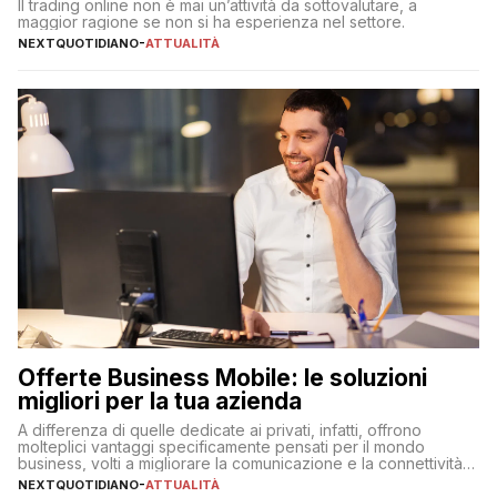
Il trading online non è mai un’attività da sottovalutare, a
maggior ragione se non si ha esperienza nel settore.
NEXTQUOTIDIANO
-
ATTUALITÀ
Offerte Business Mobile: le soluzioni
migliori per la tua azienda
A differenza di quelle dedicate ai privati, infatti, offrono
molteplici vantaggi specificamente pensati per il mondo
business, volti a migliorare la comunicazione e la connettività
degli utenti
NEXTQUOTIDIANO
-
ATTUALITÀ