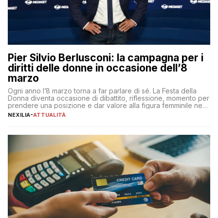
Pier Silvio Berlusconi: la campagna per i
diritti delle donne in occasione dell’8
marzo
Ogni anno l’8 marzo torna a far parlare di sé. La Festa della
Donna diventa occasione di dibattito, riflessione, momento per
prendere una posizione e dar valore alla figura femminile nella
sua complessità e crucialità. A lanciare un messaggio “forte e
NEXILIA
-
ATTUALITÀ
chiaro” quest’anno è stato anche Pier Silvio Berlusconi,
amministratore delegato di Mediaset, che ha […]