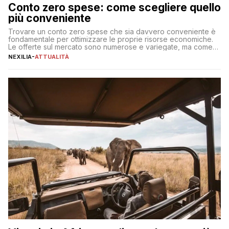
Conto zero spese: come scegliere quello
più conveniente
Trovare un conto zero spese che sia davvero conveniente è
fondamentale per ottimizzare le proprie risorse economiche.
Le offerte sul mercato sono numerose e variegate, ma come
individuare quella più adatta alle proprie esigenze senza
NEXILIA
-
ATTUALITÀ
incorrere in costi nascosti? Optare per un conto zero spese
significa eliminare le spese di gestione che spesso incidono
sul […]