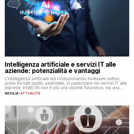
Intelligenza artificiale e servizi IT alle
aziende: potenzialità e vantaggi
L’intelligenza artificiale sta rivoluzionando moltissimi settori,
primo tra tutti quello aziendale, in particolare nei servizi IT alle
imprese. Infatti l’AI non è più una visione futuristica, ma una
realtà operativa che sta portando a un cambio significativo in
NEXILIA
-
ATTUALITÀ
ogni ambito. L’inserimento delle tecnologie di intelligenza
artificiale porta non solo all’ottimizzazione di diverse
operazioni, bensì comporta […]