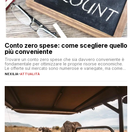
Conto zero spese: come scegliere quello
più conveniente
Trovare un conto zero spese che sia davvero conveniente è
fondamentale per ottimizzare le proprie risorse economiche.
Le offerte sul mercato sono numerose e variegate, ma come
individuare quella più adatta alle proprie esigenze senza
NEXILIA
-
ATTUALITÀ
incorrere in costi nascosti? Optare per un conto zero spese
significa eliminare le spese di gestione che spesso incidono
sul […]