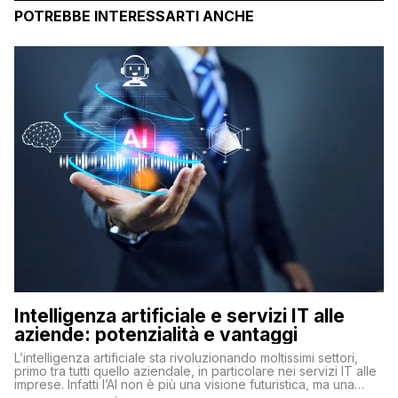
POTREBBE INTERESSARTI ANCHE
Intelligenza artificiale e servizi IT alle
aziende: potenzialità e vantaggi
L’intelligenza artificiale sta rivoluzionando moltissimi settori,
primo tra tutti quello aziendale, in particolare nei servizi IT alle
imprese. Infatti l’AI non è più una visione futuristica, ma una
realtà operativa che sta portando a un cambio significativo in