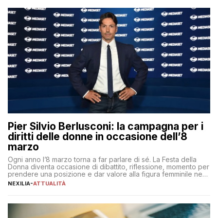
aspettative dei dipendenti in continua evoluzione. I […]
Pier Silvio Berlusconi: la campagna per i
diritti delle donne in occasione dell’8
marzo
Ogni anno l’8 marzo torna a far parlare di sé. La Festa della
Donna diventa occasione di dibattito, riflessione, momento per
prendere una posizione e dar valore alla figura femminile nella
sua complessità e crucialità. A lanciare un messaggio “forte e
NEXILIA
-
ATTUALITÀ
chiaro” quest’anno è stato anche Pier Silvio Berlusconi,
amministratore delegato di Mediaset, che ha […]