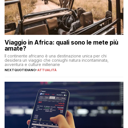
Viaggio in Africa: quali sono le mete più
amate?
Il continente africano è una destinazione unica per chi
desidera un viaggio che coniughi natura incontaminata,
avventura e culture millenarie
NEXTQUOTIDIANO
-
ATTUALITÀ