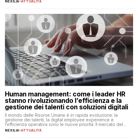
NEXILIA
-
ATTUALITÀ
ogni ambito. L’inserimento delle tecnologie di intelligenza
artificiale porta non solo all’ottimizzazione di diverse
operazioni, bensì comporta […]
Human management: come i leader HR
stanno rivoluzionando l’efficienza e la
gestione dei talenti con soluzioni digitali
Il mondo delle Risorse Umane è in rapida evoluzione: la
gestione dei talenti, la digital employee experience e
l’efficienza operativa sono le nuove priorità. Il mercato del
lavoro, d’altra parte, è sempre più competitivo con una lotta
NEXILIA
-
ATTUALITÀ
per aggiudicarsi i talenti più validi che si intensifica e le