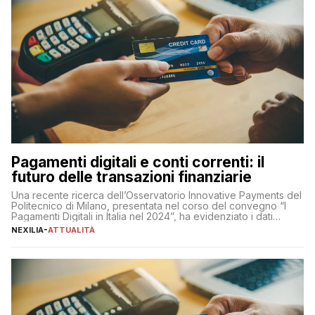
Pagamenti digitali e conti correnti: il
futuro delle transazioni finanziarie
Una recente ricerca dell’Osservatorio Innovative Payments del
Politecnico di Milano, presentata nel corso del convegno “I
Pagamenti Digitali in Italia nel 2024”, ha evidenziato i dati
definitivi del primo semestre 2024 relativamente alle
NEXILIA
-
ATTUALITÀ
transazioni dei pagamenti digitali con carta nel nostro Paese:
223 miliardi di euro. Si ritiene che il totale relativo ai 12 mesi […]