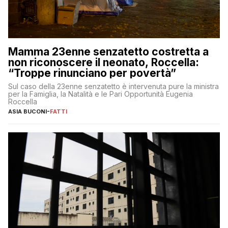
Mamma 23enne senzatetto costretta a
non riconoscere il neonato, Roccella:
“Troppe rinunciano per povertà”
Sul caso della 23enne senzatetto è intervenuta pure la ministra
per la Famiglia, la Natalità e le Pari Opportunità Eugenia
Roccella
ASIA BUCONI
-
FATTI