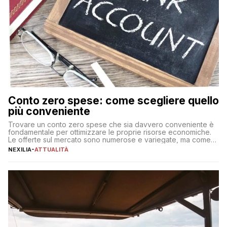
Conto zero spese: come scegliere quello
più conveniente
Trovare un conto zero spese che sia davvero conveniente è
fondamentale per ottimizzare le proprie risorse economiche.
Le offerte sul mercato sono numerose e variegate, ma come
individuare quella più adatta alle proprie esigenze senza
NEXILIA
-
ATTUALITÀ
incorrere in costi nascosti? Optare per un conto zero spese
significa eliminare le spese di gestione che spesso incidono
sul […]