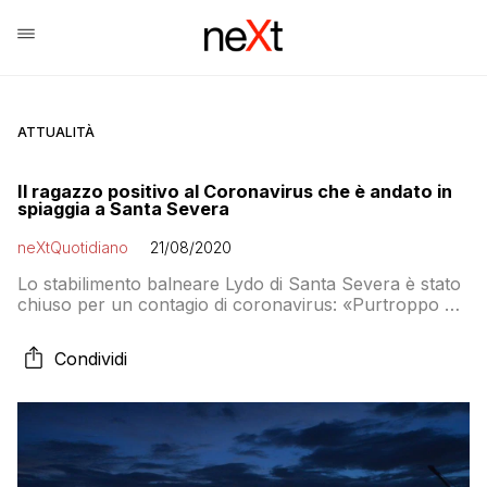
ATTUALITÀ
Il ragazzo positivo al Coronavirus che è andato in
spiaggia a Santa Severa
neXtQuotidiano
21/08/2020
Lo stabilimento balneare Lydo di Santa Severa è stato
chiuso per un contagio di coronavirus: «Purtroppo un
nostro cliente, venuto in spiaggia solamente nella
giornata del 17, è risultato positivo», spiegano i
Condividi
proprietari. Il ragazzo è andato al mare il giorno prima
di effettuare il tampone. E il sindaco minaccia di
denunciarlo