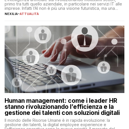
primo tra tutti quello aziendale, in particolare nei servizi IT alle
imprese. Infatti l’AI non è più una visione futuristica, ma una
realtà operativa che sta portando a un cambio significativo in
NEXILIA
-
ATTUALITÀ
ogni ambito. L’inserimento delle tecnologie di intelligenza
artificiale porta non solo all’ottimizzazione di diverse
operazioni, bensì comporta […]
Human management: come i leader HR
stanno rivoluzionando l’efficienza e la
gestione dei talenti con soluzioni digitali
Il mondo delle Risorse Umane è in rapida evoluzione: la
gestione dei talenti, la digital employee experience e
l’efficienza operativa sono le nuove priorità. Il mercato del