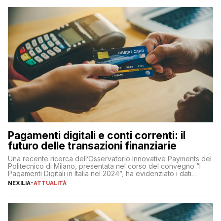
Pagamenti digitali e conti correnti: il
futuro delle transazioni finanziarie
Una recente ricerca dell’Osservatorio Innovative Payments del
Politecnico di Milano, presentata nel corso del convegno “I
Pagamenti Digitali in Italia nel 2024”, ha evidenziato i dati
definitivi del primo semestre 2024 relativamente alle
NEXILIA
-
ATTUALITÀ
transazioni dei pagamenti digitali con carta nel nostro Paese:
223 miliardi di euro. Si ritiene che il totale relativo ai 12 mesi […]