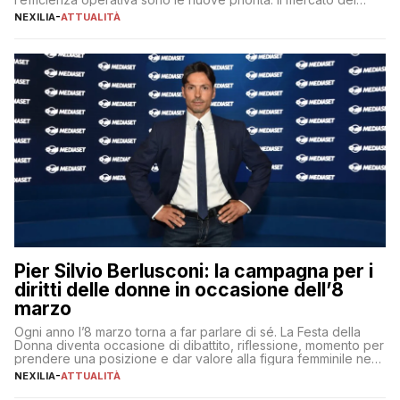
lavoro, d’altra parte, è sempre più competitivo con una lotta
NEXILIA
-
ATTUALITÀ
per aggiudicarsi i talenti più validi che si intensifica e le
aspettative dei dipendenti in continua evoluzione. I […]
Pier Silvio Berlusconi: la campagna per i
diritti delle donne in occasione dell’8
marzo
Ogni anno l’8 marzo torna a far parlare di sé. La Festa della
Donna diventa occasione di dibattito, riflessione, momento per
prendere una posizione e dar valore alla figura femminile nella
sua complessità e crucialità. A lanciare un messaggio “forte e
NEXILIA
-
ATTUALITÀ
chiaro” quest’anno è stato anche Pier Silvio Berlusconi,
amministratore delegato di Mediaset, che ha […]