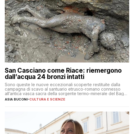
San Casciano come Riace: riemergono
dall’acqua 24 bronzi intatti
Sono queste le nuove eccezionali scoperte restituite dalla
campagna di scavo al santuario etrusco-romano connesso
all’antica vasca sacra della sorgente termo-minerale del Bagno
Grande
ASIA BUCONI
-
CULTURA E SCIENZE