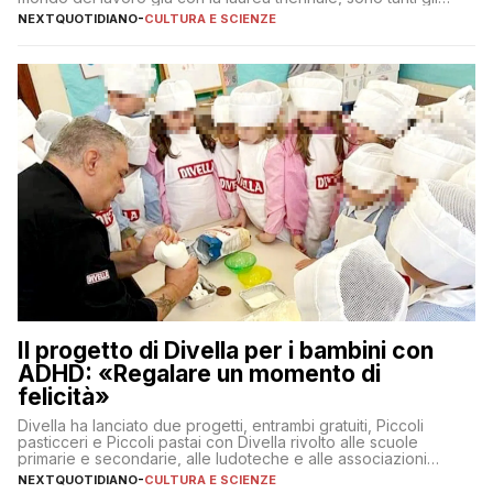
interrogativi che si pongono gli studenti una volta raggiunto
NEXTQUOTIDIANO
-
CULTURA E SCIENZE
l’obiettivo di primo livello
Il progetto di Divella per i bambini con
ADHD: «Regalare un momento di
felicità»
Divella ha lanciato due progetti, entrambi gratuiti, Piccoli
pasticceri e Piccoli pastai con Divella rivolto alle scuole
primarie e secondarie, alle ludoteche e alle associazioni
pugliesi che si occupano di bambini con ADHD
NEXTQUOTIDIANO
-
CULTURA E SCIENZE