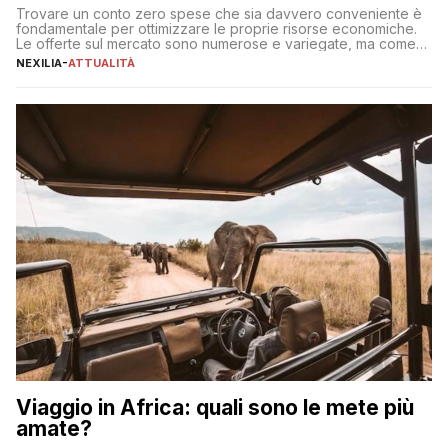
Trovare un conto zero spese che sia davvero conveniente è
fondamentale per ottimizzare le proprie risorse economiche.
Le offerte sul mercato sono numerose e variegate, ma come
individuare quella più adatta alle proprie esigenze senza
NEXILIA
-
ATTUALITÀ
incorrere in costi nascosti? Optare per un conto zero spese
significa eliminare le spese di gestione che spesso incidono
sul […]
Viaggio in Africa: quali sono le mete più
amate?