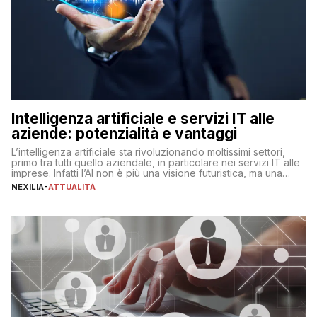
Intelligenza artificiale e servizi IT alle
aziende: potenzialità e vantaggi
L’intelligenza artificiale sta rivoluzionando moltissimi settori,
primo tra tutti quello aziendale, in particolare nei servizi IT alle
imprese. Infatti l’AI non è più una visione futuristica, ma una
realtà operativa che sta portando a un cambio significativo in
NEXILIA
-
ATTUALITÀ
ogni ambito. L’inserimento delle tecnologie di intelligenza
artificiale porta non solo all’ottimizzazione di diverse
operazioni, bensì comporta […]