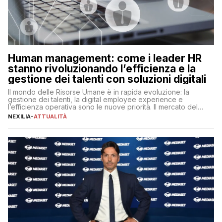
Human management: come i leader HR
stanno rivoluzionando l’efficienza e la
gestione dei talenti con soluzioni digitali
Il mondo delle Risorse Umane è in rapida evoluzione: la
gestione dei talenti, la digital employee experience e
l’efficienza operativa sono le nuove priorità. Il mercato del
lavoro, d’altra parte, è sempre più competitivo con una lotta
NEXILIA
-
ATTUALITÀ
per aggiudicarsi i talenti più validi che si intensifica e le
aspettative dei dipendenti in continua evoluzione. I […]