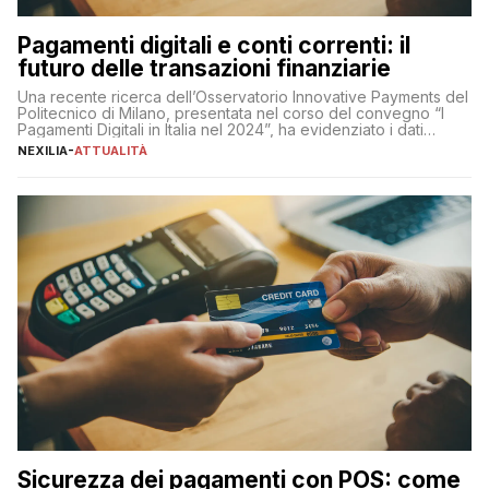
Pagamenti digitali e conti correnti: il
futuro delle transazioni finanziarie
Una recente ricerca dell’Osservatorio Innovative Payments del
Politecnico di Milano, presentata nel corso del convegno “I
Pagamenti Digitali in Italia nel 2024”, ha evidenziato i dati
definitivi del primo semestre 2024 relativamente alle
NEXILIA
-
ATTUALITÀ
transazioni dei pagamenti digitali con carta nel nostro Paese:
223 miliardi di euro. Si ritiene che il totale relativo ai 12 mesi […]
Sicurezza dei pagamenti con POS: come