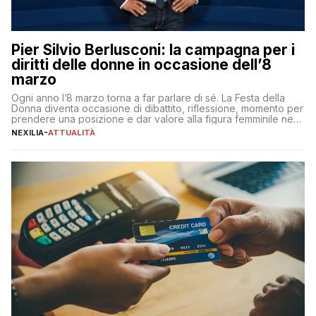
Pier Silvio Berlusconi: la campagna per i
diritti delle donne in occasione dell’8
marzo
Ogni anno l’8 marzo torna a far parlare di sé. La Festa della
Donna diventa occasione di dibattito, riflessione, momento per
prendere una posizione e dar valore alla figura femminile nella
sua complessità e crucialità. A lanciare un messaggio “forte e
NEXILIA
-
ATTUALITÀ
chiaro” quest’anno è stato anche Pier Silvio Berlusconi,
amministratore delegato di Mediaset, che ha […]